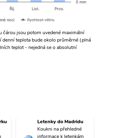
0 mm
Říj.
List.
Pros.
ené noci
Rychlost větru
ou čárou jsou potom uvedené maximální
í denní teplota bude okolo průměrné (plná
ních teplot - nejedná se o absolutní
rku
Letenky do Madridu
Koukni na přehledné
m
informace k letenkám