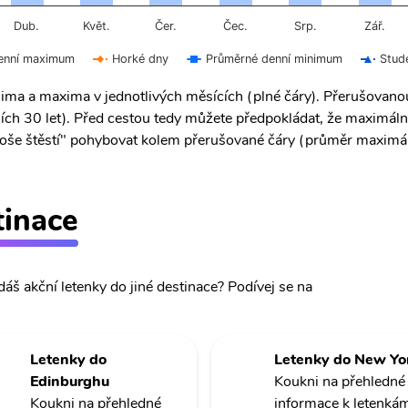
Čer.
Čec.
Dub.
Květ.
Srp.
Zář.
enní maximum
Horké dny
Průměrné denní minimum
Stud
ima a maxima v jednotlivých měsících (plné čáry). Přerušovan
ích 30 let). Před cestou tedy můžete předpokládat, že maximáln
 "troše štěstí" pohybovat kolem přerušované čáry (průměr maximál
tinace
dáš akční letenky do jiné destinace? Podívej se na
Letenky do
Letenky do New Yo
Edinburghu
Koukni na přehledné
Koukni na přehledné
informace k letenká