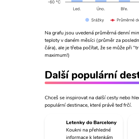
-60 °C
Úno.
Led.
Bře.
Srážky
Průměrné d
Na grafu jsou uvedená průměrná denní min
teploty v daném měsíci (průměr za posledn
čára), ale je třeba počítat, že se může při
maximum!)
Další populární des
Chceš se inspirovat na další cesty nebo hle
populární destinace, které právě teď frčí.
Letenky do Barcelony
Koukni na přehledné
informace k letenkám