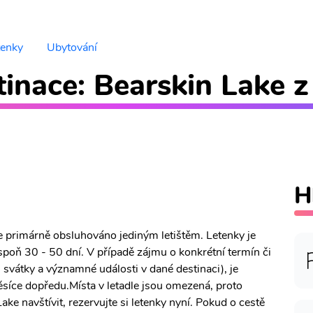
tenky
Ubytování
inace: Bearskin Lake z
H
je primárně obsluhováno jediným letištěm. Letenky je
poň 30 - 50 dní. V případě zájmu o konkrétní termín či
, svátky a významné události v dané destinaci), je
síce dopředu.Místa v letadle jsou omezená, proto
ke navštívit, rezervujte si letenky nyní. Pokud o cestě