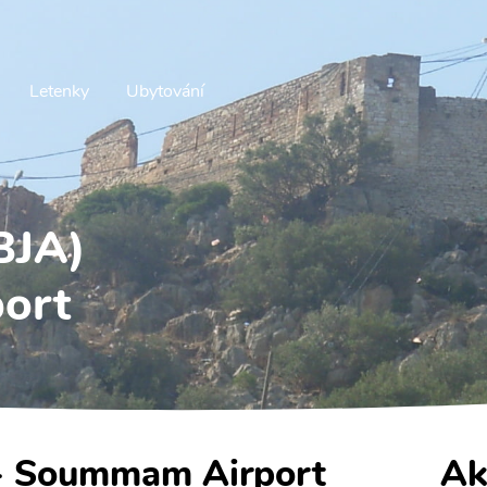
Letenky
Ubytování
(BJA)
ort
a - Soummam Airport
Ak