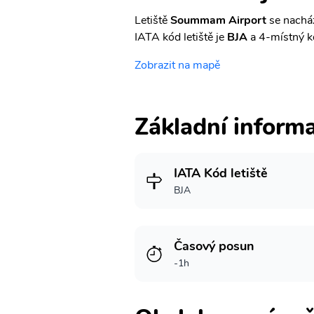
Letiště
Soummam Airport
se nacház
IATA kód letiště je
BJA
a 4-místný k
Zobrazit na mapě
Základní inform
IATA Kód letiště
BJA
Časový posun
-1h