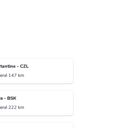
tantine - CZL
lené 147 km
ra - BSK
lené 222 km