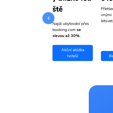
ště
Přehledná stránka s le
Přehle
vnými letenkami od ob
vnými 
letsvet.cz
letsvet
Najdi ubytování přes
booking.com
se
slevou až 30%.
Akční abídka
Bejaia letenky
hotelů
Be