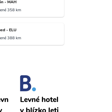
ón - MAH
lené 358 km
ued - ELU
lené 388 km
evn
Bejaia levn
Levné hotel
y
é letenky
y blízko leti