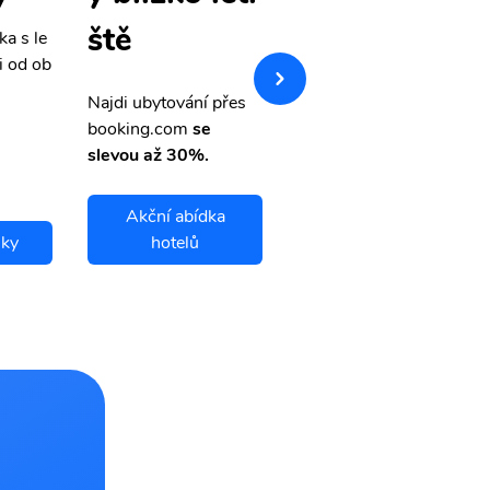
ště
ka s le
Přehledná stránka s le
i od ob
vnými letenkami od ob
letsvet.cz
Najdi ubytování přes
booking.com
se
slevou až 30%.
Akční abídka
nky
hotelů
Bejaia letenky