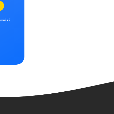
e můžeš
.