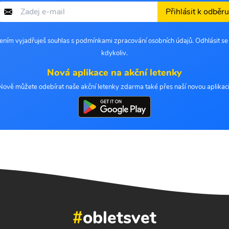
Přihlásit k odběru
šením vyjadřuješ souhlas s podmínkami zpracování osobních údajů. Odhlásit s
kdykoliv.
Nová aplikace na akční letenky
Nově můžete odebírat naše akční letenky zdarma také přes naší novou aplikaci
#
obletsvet