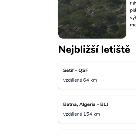
ná
pl
vý
mo
Nejbližší letiště
Setif - QSF
vzdálené 64 km
Batna, Algeria - BLJ
vzdálené 154 km