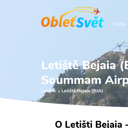
Domů
Letiště Bejaia 
Soummam Airp
Letiště
Letiště Bejaia (BJA)
O Letišti Bejai