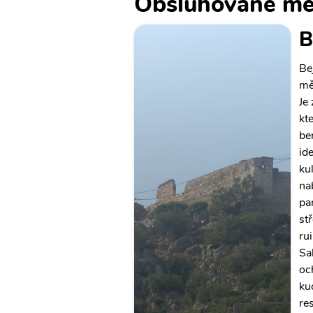
Obsluhované mě
B
Be
mě
Je
kt
be
id
ku
na
pa
st
ru
Sa
oc
ku
re