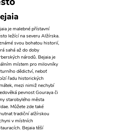
sto
ejaia
jaia je malebné přístavní
sto ležící na severu Alžírska.
 známé svou bohatou historií,
erá sahá až do doby
rberských národů. Bejaia je
eálním místem pro milovníky
lturního dědictví, neboť
bízí řadu historických
mátek, mezi nimiž nechybí
ředověká pevnost Gouraya či
iny starobylého města
ldae. Můžete zde také
hutnat tradiční alžírskou
chyni v místních
stauracích. Bejaia těší