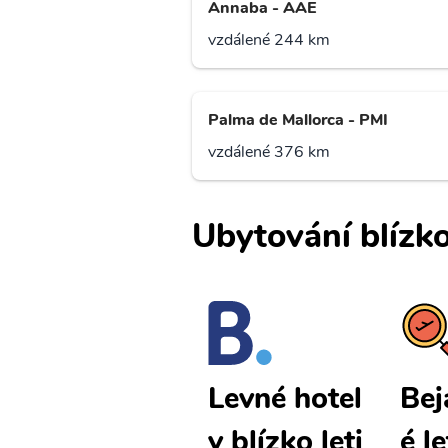
Annaba - AAE
vzdálené 244 km
Palma de Mallorca - PMI
vzdálené 376 km
Ubytování blízko
Bejaia levn
Bej
Levné hotel
é letenky
é l
y blízko leti