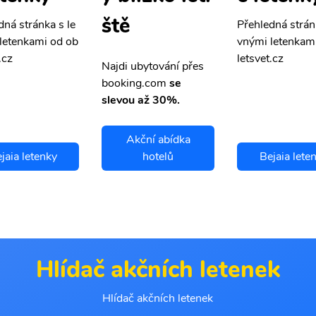
ště
dná stránka s le
Přehledná strán
letenkami od ob
vnými letenkam
.cz
letsvet.cz
Najdi ubytování přes
booking.com
se
slevou až 30%.
Akční abídka
jaia letenky
hotelů
Bejaia lete
Hlídač akčních letenek
Hlídač akčních letenek