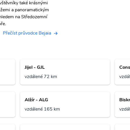
vštěvníky také krásnými
ážemi a panoramatickým
hledem na Středozemní
ře.
Přečíst průvodce Bejaia
Jijel - GJL
Cons
vzdálené 72 km
vzdá
Alžír - ALG
Bisk
vzdálené 165 km
vzdá