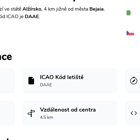
í ve státě
Alžírsko
, 4 km jižně od města
Bejaia
.
ód ICAO je
DAAE
.
ace
ICAO Kód letiště
DAAE
Vzdálenost od centra
4.5 km