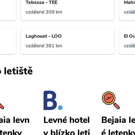
Tebessa - TEE
Mah
vzdálené 309 km
vzdá
Laghouat - LOO
El O
vzdálené 381 km
vzdá
 letiště
aia levn
Bejaia l
Levné hotel
etenky
é letenk
y blízko leti