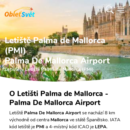
Letiště Palma de Mallorca
(PMI)
Palma De Mallorca Airport
Letiště
Letiště Palma de Mallorca (PMI)
O Letišti Palma de Mallorca -
Palma De Mallorca Airport
Letiště
Palma De Mallorca Airport
se nachází 8 km
východně od centra
Mallorca
ve státě Španělsko. IATA
kód letiště je
PMI
a 4-místný kód ICAO je
LEPA
.