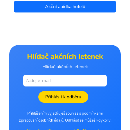
Akční abídka hotelů
Hlídač akčních letenek
Hlídač akčních letenek
Přihlásit k odběru
Přihlášením vyjadřuješ souhlas s podmínkami
zpracování osobních údajů. Odhlásit se můžeš kdykoliv.