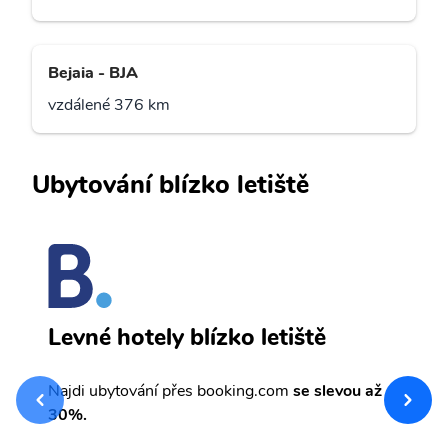
Bejaia - BJA
vzdálené 376 km
Ubytování blízko letiště
y
P
Levné hotely blízko letiště
sv
Př
Najdi ubytování přes booking.com
se slevou až
et
30%.