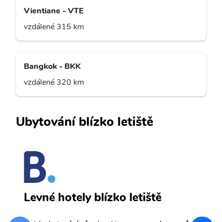
Vientiane - VTE
vzdálené 315 km
Bangkok - BKK
vzdálené 320 km
Ubytování blízko letiště
B
Levné hotely blízko letiště
sv
Př