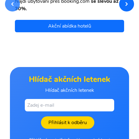
Najdi ubytování přes booking.com
se slevou až
et
30%.
Akční abídka hotelů
Hlídač akčních letenek
Hlídač akčních letenek
Přihlásit k odběru