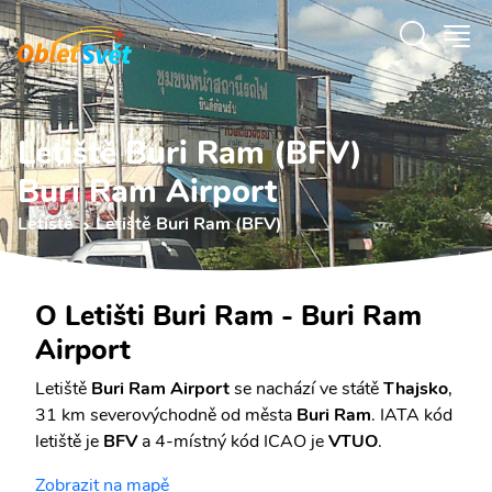
Letiště Buri Ram (BFV)
Buri Ram Airport
Letiště
Letiště Buri Ram (BFV)
O Letišti Buri Ram - Buri Ram
Airport
Letiště
Buri Ram Airport
se nachází ve státě
Thajsko
,
31 km severovýchodně od města
Buri Ram
. IATA kód
letiště je
BFV
a 4-místný kód ICAO je
VTUO
.
Zobrazit na mapě