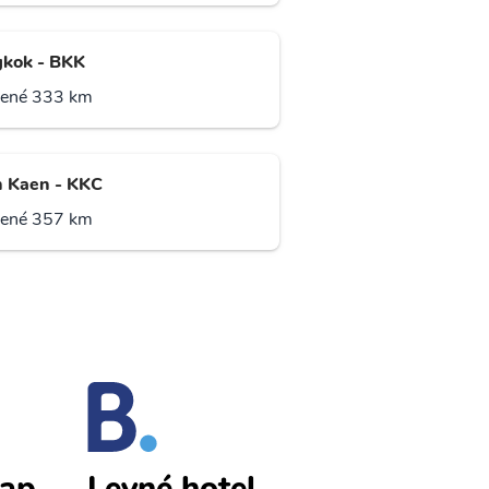
kok - BKK
lené 333 km
 Kaen - KKC
lené 357 km
eap
Siem Reap
Levné hotel