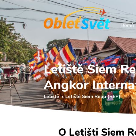
Domů
Letiště Siem R
Angkor Interna
Letiště
Letiště Siem Reap (REP)
O Letišti Siem 