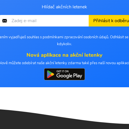
Hlídač akčních letenek
Přihlásit k odběru
šením vyjadřuješ souhlas s podmínkami zpracování osobních údajů. Odhlásit s
kdykoliv.
Nová aplikace na akční letenky
Nově můžete odebírat naše akční letenky zdarma také přes naší novou aplikaci