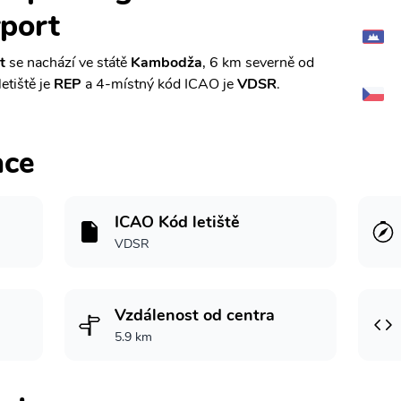
rport
t
se nachází ve státě
Kambodža
, 6 km severně od
etiště je
REP
a 4-místný kód ICAO je
VDSR
.
ace
ICAO Kód letiště
VDSR
Vzdálenost od centra
5.9 km