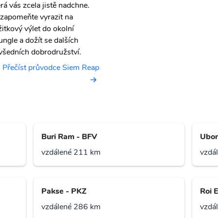
erá vás zcela jistě nadchne.
zapomeňte vyrazit na
žitkový výlet do okolní
ungle a dožít se dalších
všedních dobrodružství.
Přečíst průvodce Siem Reap
Buri Ram - BFV
Ubon
vzdálené 211 km
vzdá
Pakse - PKZ
Roi E
vzdálené 286 km
vzdá