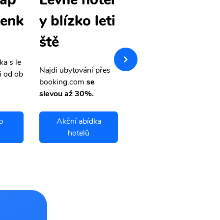
tenk
levné letenk
y blízko leti
y
ště
ka s le
Přehledná stránka s le
Najdi ubytování přes
i od ob
vnými letenkami od ob
booking.com
se
letsvet.cz
slevou až 30%.
p
Akční abídka
Siem Reap
hotelů
letenky