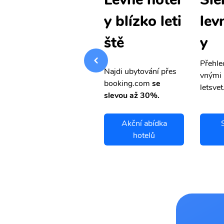
levné letenk
lev
y blízko leti
y
y
ště
Přehledná stránka s le
Přehle
Najdi ubytování přes
vnými letenkami od ob
vnými 
booking.com
se
letsvet.cz
letsvet
slevou až 30%.
Siem Reap
Akční abídka
letenky
hotelů