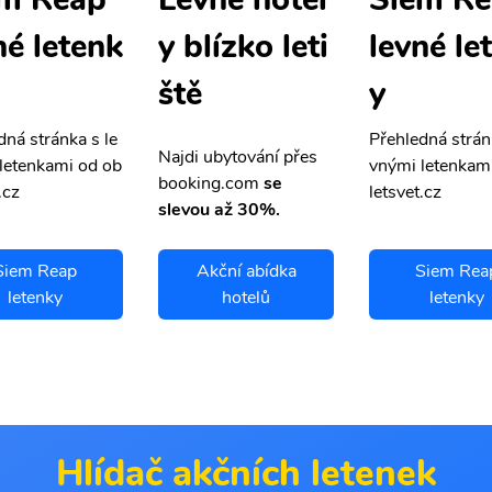
né letenk
levné le
y blízko leti
y
ště
dná stránka s le
Přehledná strán
Najdi ubytování přes
letenkami od ob
vnými letenkam
booking.com
se
.cz
letsvet.cz
slevou až 30%.
Siem Reap
Akční abídka
Siem Rea
letenky
hotelů
letenky
Hlídač akčních letenek