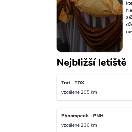
kt
Ne
zá
dž
ne
Nejbližší letiště
Trat - TDX
vzdálené 205 km
Phnompenh - PNH
vzdálené 236 km