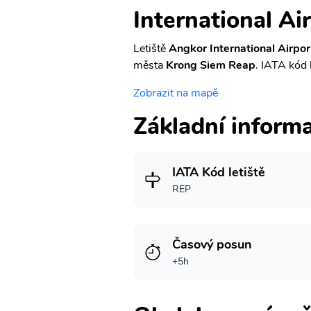
International Ai
Letiště
Angkor International Airpor
města
Krong Siem Reap
. IATA kód l
Zobrazit na mapě
Základní inform
IATA Kód letiště
REP
Časový posun
+5h