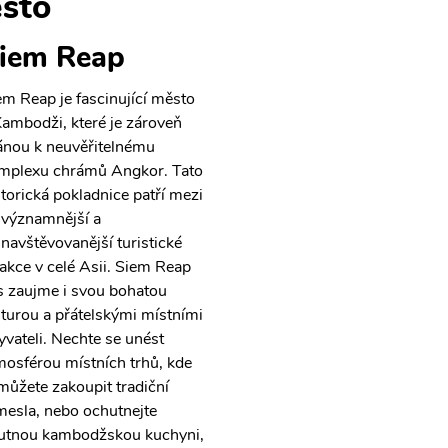
sto
iem Reap
em Reap je fascinující město
Kambodži, které je zároveň
ánou k neuvěřitelnému
mplexu chrámů Angkor. Tato
storická pokladnice patří mezi
jvýznamnější a
jnavštěvovanější turistické
rakce v celé Asii. Siem Reap
s zaujme i svou bohatou
lturou a přátelskými místními
yvateli. Nechte se unést
mosférou místních trhů, kde
 můžete zakoupit tradiční
mesla, nebo ochutnejte
utnou kambodžskou kuchyni,