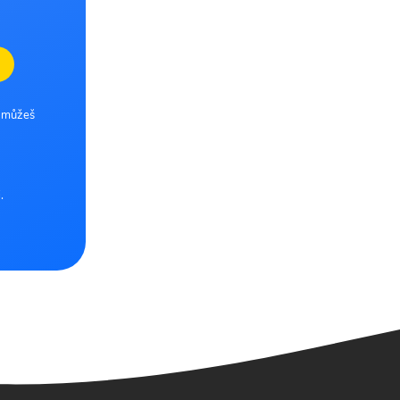
e můžeš
.