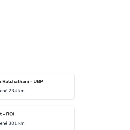
 Ratchathani - UBP
lené 234 km
t - ROI
lené 301 km