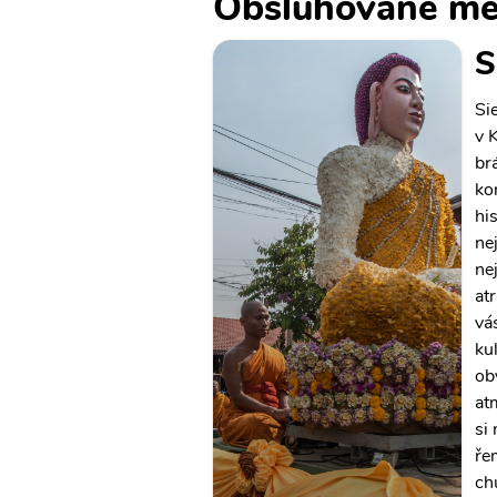
Obsluhované mě
S
Si
v 
br
ko
hi
ne
ne
at
vá
ku
ob
at
si
ře
ch