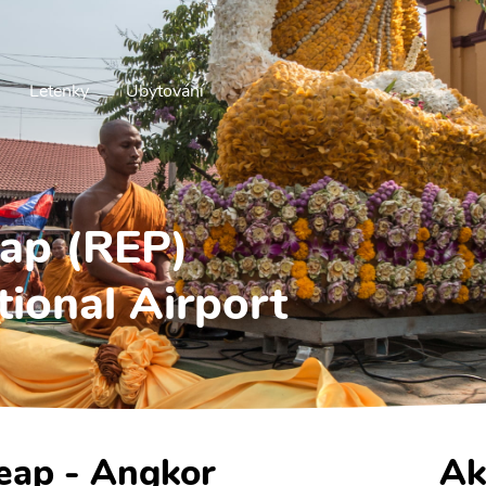
Letenky
Ubytování
eap (REP)
tional Airport
Reap - Angkor
Ak