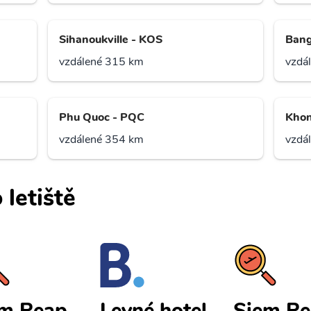
Sihanoukville - KOS
Bang
vzdálené 315 km
vzdá
Phu Quoc - PQC
Khon
vzdálené 354 km
vzdá
 letiště
em Reap
Siem R
Levné hotel