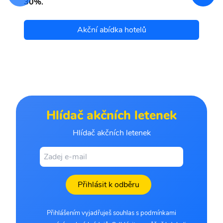
30%.
Akční abídka hotelů
Hlídač akčních letenek
Hlídač akčních letenek
Přihlásit k odběru
Přihlášením vyjadřuješ souhlas s podmínkami