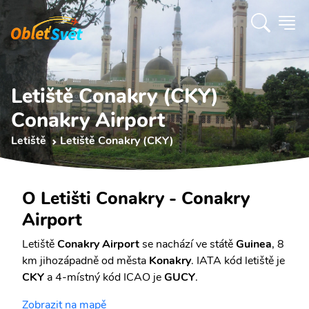
Letiště Conakry (CKY)
Conakry Airport
Letiště
Letiště Conakry (CKY)
O Letišti Conakry - Conakry
Airport
Letiště
Conakry Airport
se nachází ve státě
Guinea
, 8
km jihozápadně od města
Konakry
. IATA kód letiště je
CKY
a 4-místný kód ICAO je
GUCY
.
Zobrazit na mapě