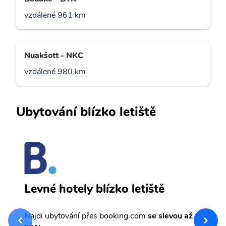
vzdálené 961 km
Nuakšott - NKC
vzdálené 980 km
Ubytování blízko letiště
C
Levné hotely blízko letiště
sv
Př
Najdi ubytování přes booking.com
se slevou až
et