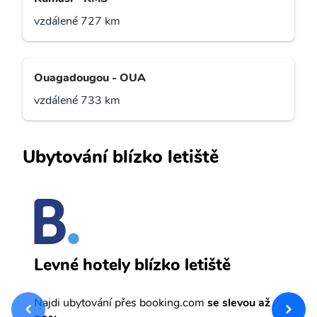
vzdálené 727 km
Ouagadougou - OUA
vzdálené 733 km
Ubytování blízko letiště
O
Levné hotely blízko letiště
sv
Př
Najdi ubytování přes booking.com
se slevou až
et