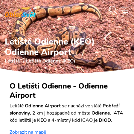
Letiště Odienne (KEO)
Odienne Airport
Letiště
Letiště Odienne (KEO)
O Letišti Odienne - Odienne
Airport
Letiště
Odienne Airport
se nachází ve státě
Pobřeží
slonoviny
, 2 km jihozápadně od města
Odienne
. IATA
kód letiště je
KEO
a 4-místný kód ICAO je
DIOD
.
Zobrazit na mapě