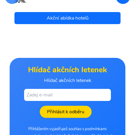
30%.
Akční abídka hotelů
Hlídač akčních letenek
Hlídač akčních letenek
Přihlásit k odběru
Přihlášením vyjadřuješ souhlas s podmínkami