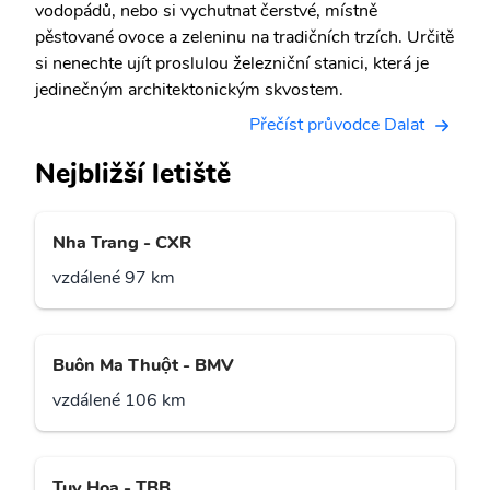
vodopádů, nebo si vychutnat čerstvé, místně
pěstované ovoce a zeleninu na tradičních trzích. Určitě
si nenechte ujít proslulou železniční stanici, která je
jedinečným architektonickým skvostem.
Přečíst průvodce Dalat
Nejbližší letiště
Nha Trang - CXR
vzdálené 97 km
Buôn Ma Thuột - BMV
vzdálené 106 km
Tuy Hoa - TBB