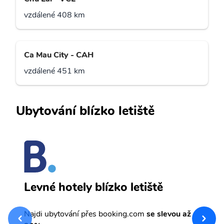
vzdálené 408 km
Ca Mau City - CAH
vzdálené 451 km
Ubytování blízko letiště
D
Levné hotely blízko letiště
sv
Př
Najdi ubytování přes booking.com
se slevou až
et