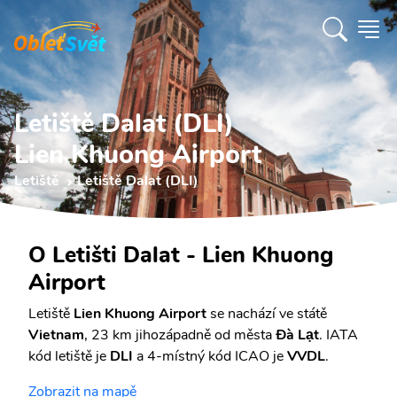
Letiště Dalat (DLI)
Lien Khuong Airport
Letiště
Letiště Dalat (DLI)
O Letišti Dalat - Lien Khuong
Airport
Letiště
Lien Khuong Airport
se nachází ve státě
Vietnam
, 23 km jihozápadně od města
Đà Lạt
. IATA
kód letiště je
DLI
a 4-místný kód ICAO je
VVDL
.
Zobrazit na mapě