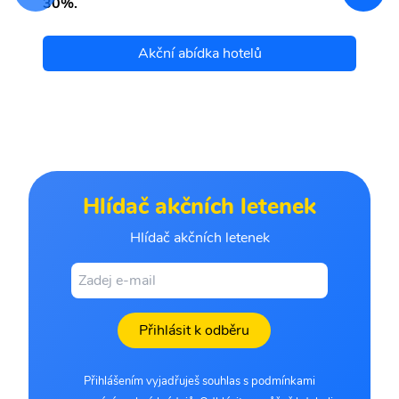
30%.
Akční abídka hotelů
Hlídač akčních letenek
Hlídač akčních letenek
Přihlásit k odběru
Přihlášením vyjadřuješ souhlas s podmínkami