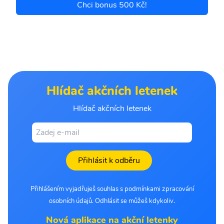
Chci bonus 500 Kč!
Hlídač akčních letenek
Hlídač akčních letenek
Přihlásit k odběru
Přihlášením vyjadřuješ souhlas s podmínkami zpracování
osobních údajů. Odhlásit se můžeš kdykoliv.
Nová aplikace na akční letenky