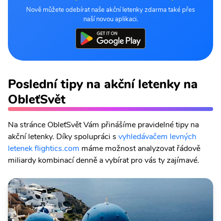
Nově můžete odebírat naše akční letenky zdarma také přes
naší novou aplikaci.
Poslední tipy na akční letenky na
ObleťSvět
Na stránce ObleťSvět Vám přinášíme pravidelné tipy na
akční letenky. Díky spolupráci s
vyhledávačem levných
letenek flightics.com
máme možnost analyzovat řádově
miliardy kombinací denně a vybírat pro vás ty zajímavé.