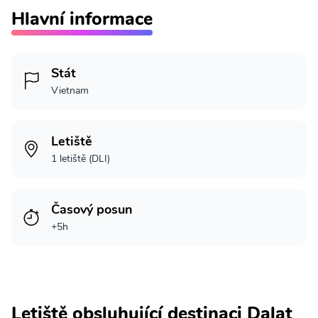
Hlavní informace
Stát
Vietnam
Letiště
1 letiště (DLI)
Časový posun
+5h
Letiště obsluhující destinaci Dalat