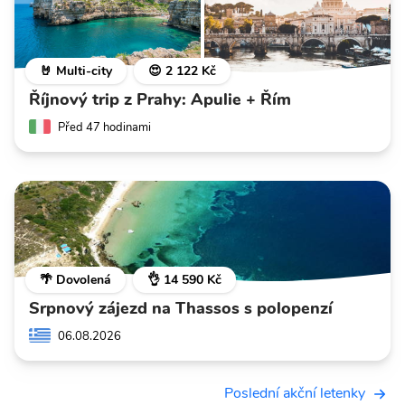
🤘 Multi-city
😍 2 122 Kč
Říjnový trip z Prahy: Apulie + Řím
Před 47 hodinami
🌴 Dovolená
👌 14 590 Kč
Srpnový zájezd na Thassos s polopenzí
06.08.2026
Poslední akční letenky