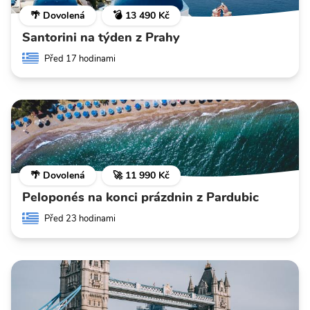
🌴 Dovolená
💣 13 490 Kč
Santorini na týden z Prahy
Před 17 hodinami
🌴 Dovolená
🚀 11 990 Kč
Peloponés na konci prázdnin z Pardubic
Před 23 hodinami