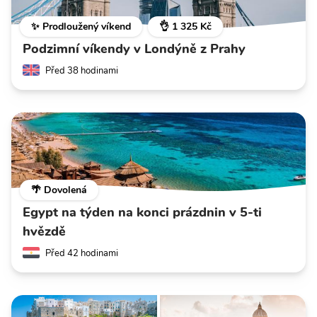
✨ Prodloužený víkend
👌 1 325 Kč
Podzimní víkendy v Londýně z Prahy
Před 38 hodinami
🌴 Dovolená
Egypt na týden na konci prázdnin v 5-ti
hvězdě
Před 42 hodinami