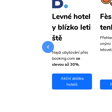
Fès levné le
Fès
Levné hotel
tenky
ten
y blízko leti
ště
Přehledná stránka s le
Přehle
vnými letenkami od ob
vnými 
letsvet.cz
letsvet
Najdi ubytování přes
booking.com
se
slevou až 30%.
Akční abídka
Fès letenky
hotelů
F