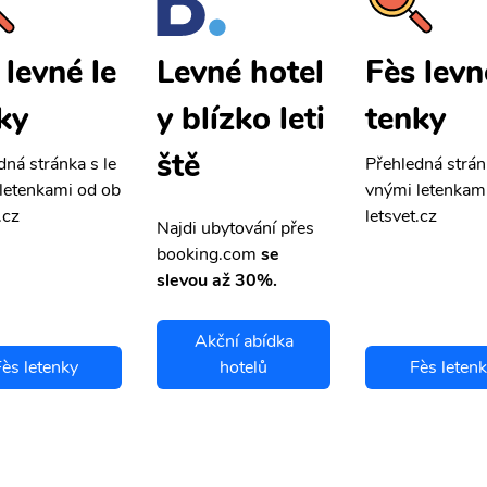
 levné le
Fès levn
Levné hotel
ky
tenky
y blízko leti
ště
dná stránka s le
Přehledná strán
letenkami od ob
vnými letenkam
.cz
letsvet.cz
Najdi ubytování přes
booking.com
se
slevou až 30%.
Akční abídka
ès letenky
hotelů
Fès leten