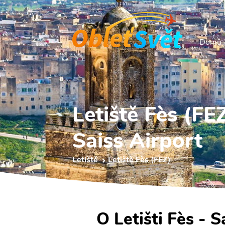
Domů
Letiště Fès (FE
Saiss Airport
Letiště
Letiště Fès (FEZ)
O Letišti Fès - S