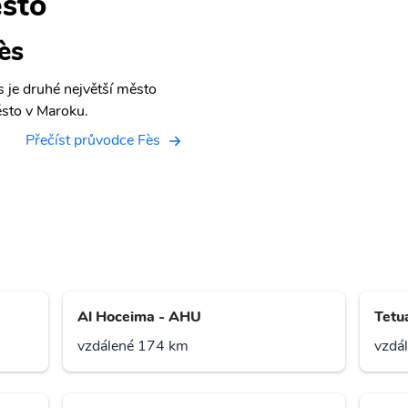
sto
ès
s je druhé největší město
sto v Maroku.
Přečíst průvodce Fès
Al Hoceima - AHU
Tetu
vzdálené 174 km
vzdá