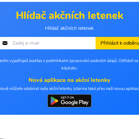
Hlídač akčních letenek
Hlídač akčních letenek
Přihlásit k odběru
šením vyjadřuješ souhlas s podmínkami zpracování osobních údajů. Odhlásit s
kdykoliv.
Nová aplikace na akční letenky
Nově můžete odebírat naše akční letenky zdarma také přes naší novou aplikaci