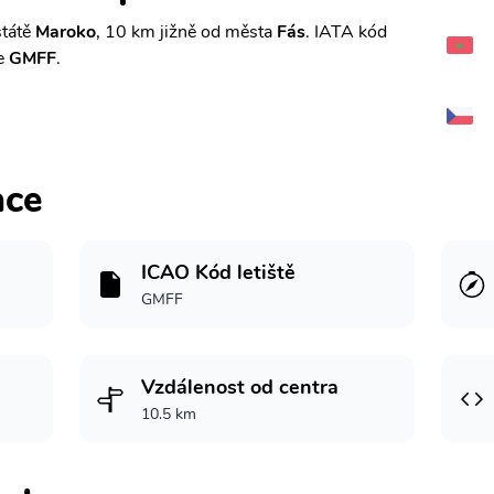
státě
Maroko
, 10 km jižně od města
Fás
. IATA kód
je
GMFF
.
ace
ICAO Kód letiště
GMFF
Vzdálenost od centra
10.5 km