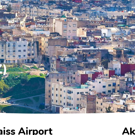
Letenky
Ubytování
Z)
aiss Airport
Ak