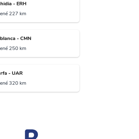
chidia - ERH
lené 227 km
blanca - CMN
lené 250 km
rfa - UAR
lené 320 km