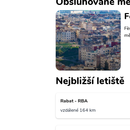
Obsluhované mě
F
Fè
mě
Nejbližší letiště
Rabat - RBA
vzdálené 164 km