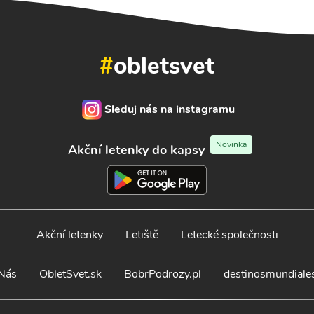
#
obletsvet
Sleduj nás na instagramu
Novinka
Akční letenky do kapsy
Akční letenky
Letiště
Letecké společnosti
Nás
ObletSvet.sk
BobrPodrozy.pl
destinosmundiale