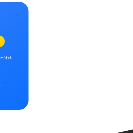
e můžeš
.