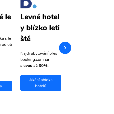
é le
Fès levné le
Levné hotel
tenky
y blízko leti
ště
ka s le
Přehledná stránka s le
i od ob
vnými letenkami od ob
letsvet.cz
Najdi ubytování přes
booking.com
se
slevou až 30%.
Akční abídka
ky
hotelů
Fès letenky