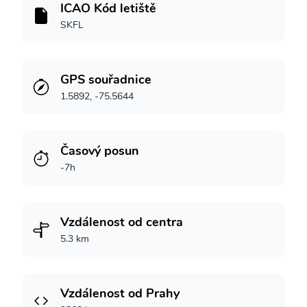
ICAO Kód letiště
SKFL
GPS souřadnice
1.5892, -75.5644
Časový posun
-7h
Vzdálenost od centra
5.3 km
Vzdálenost od Prahy