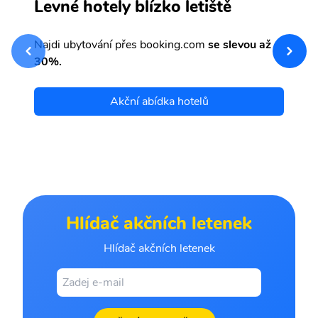
F
Levné hotely blízko letiště
sv
Př
Najdi ubytování přes booking.com
se slevou až
et
30%.
Akční abídka hotelů
Hlídač akčních letenek
Hlídač akčních letenek