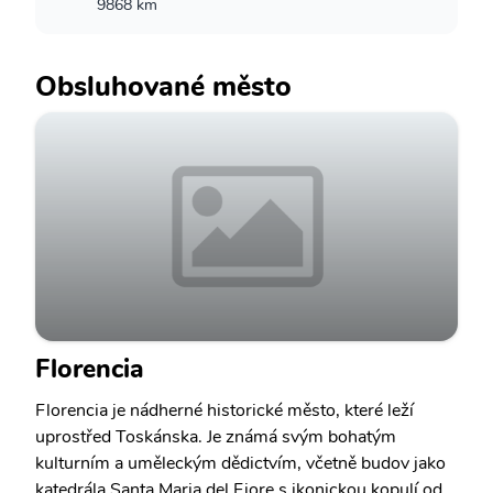
9868 km
Obsluhované město
Florencia
Florencia je nádherné historické město, které leží
uprostřed Toskánska. Je známá svým bohatým
kulturním a uměleckým dědictvím, včetně budov jako
katedrála Santa Maria del Fiore s ikonickou kopulí od