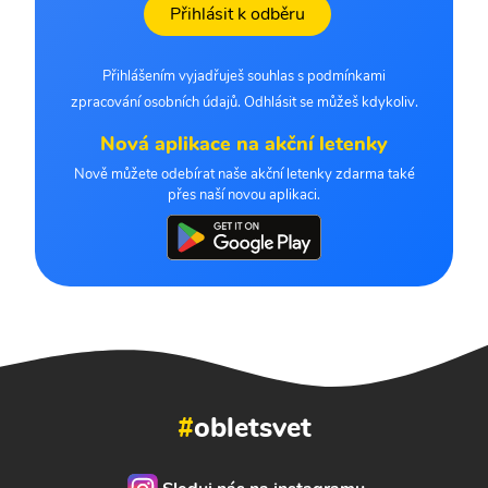
Přihlásit k odběru
Přihlášením vyjadřuješ souhlas s podmínkami
zpracování osobních údajů. Odhlásit se můžeš kdykoliv.
Nová aplikace na akční letenky
Nově můžete odebírat naše akční letenky zdarma také
přes naší novou aplikaci.
#
obletsvet