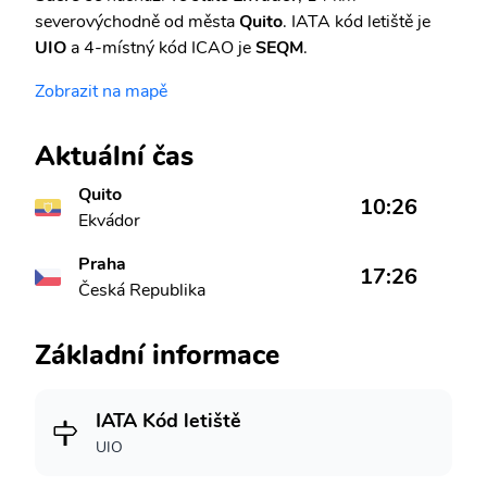
severovýchodně od města
Quito
. IATA kód letiště je
UIO
a 4-místný kód ICAO je
SEQM
.
Zobrazit na mapě
Aktuální čas
Quito
10:26
Ekvádor
Praha
17:26
Česká Republika
Základní informace
IATA Kód letiště
UIO