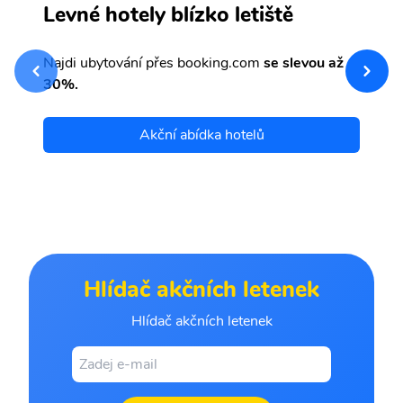
Q
Levné hotely blízko letiště
sv
Př
Najdi ubytování přes booking.com
se slevou až
et
30%.
Akční abídka hotelů
Hlídač akčních letenek
Hlídač akčních letenek