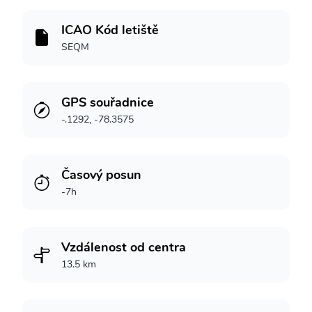
ICAO Kód letiště
SEQM
GPS souřadnice
-.1292, -78.3575
Časový posun
-7h
Vzdálenost od centra
13.5 km