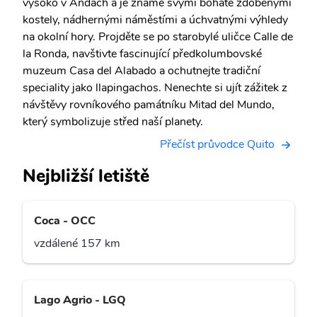
vysoko v Andách a je známé svými bohatě zdobenými
kostely, nádhernými náměstími a úchvatnými výhledy
na okolní hory. Projděte se po starobylé uličce Calle de
la Ronda, navštivte fascinující předkolumbovské
muzeum Casa del Alabado a ochutnejte tradiční
speciality jako llapingachos. Nenechte si ujít zážitek z
návštěvy rovníkového památníku Mitad del Mundo,
který symbolizuje střed naší planety.
Přečíst průvodce Quito
Nejbližší letiště
Coca - OCC
vzdálené 157 km
Lago Agrio - LGQ