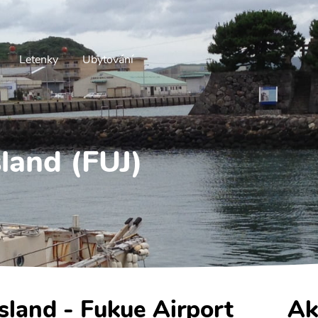
Letenky
Ubytování
sland (FUJ)
Island - Fukue Airport
Ak