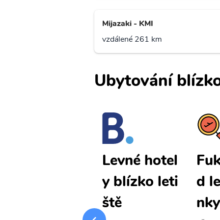
Mijazaki - KMI
vzdálené 261 km
Ubytování blízko
Fukue Islan
Fuk
Levné hotel
d levné lete
d l
y blízko leti
nky
nky
ště