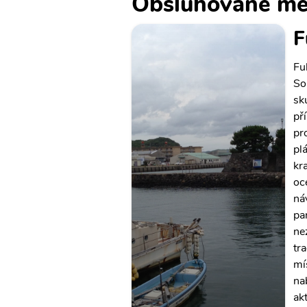
Obsluhované mě
F
Fu
So
sk
pří
pr
pl
kr
oc
ná
pa
ne
tr
mí
na
akt