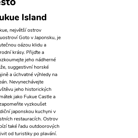
sto
ukue Island
kue, největší ostrov
uostroví Goto v Japonsku, je
utečnou oázou klidu a
rodní krásy. Přijďte a
ozkoumejte jeho nádherné
áže, suggestivní horské
ajině a úchvatné výhledy na
eán. Nevynechávejte
vštěvu jeho historických
mátek jako Fukue Castle a
zapomeňte vyzkoušet
adiční japonskou kuchyni v
stních restauracích. Ostrov
bízí také řadu outdoorových
ivit od turistiky po plavání.