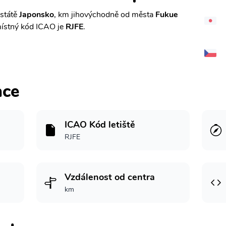
 státě
Japonsko
, km jihovýchodně od města
Fukue
ístný kód ICAO je
RJFE
.
ace
ICAO Kód letiště
RJFE
Vzdálenost od centra
km