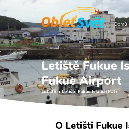
Domů
Letiště Fukue I
Fukue Airport
Letiště
Letiště Fukue Island (FUJ)
O Letišti Fukue 