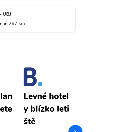
- UBJ
lené 267 km
lan
Fukue Islan
Levné hotel
lete
d levné lete
y blízko leti
nky
ště