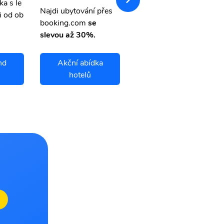
ka s le
Přehledná stránka s le
Najdi ubytování přes
i od ob
vnými letenkami od ob
booking.com
se
letsvet.cz
slevou až 30%.
nd
Akční abídka
Fukue Island
hotelů
letenky