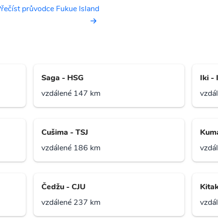
řečíst průvodce Fukue Island
Saga - HSG
Iki - 
vzdálené 147 km
vzdá
Cušima - TSJ
Kuma
vzdálené 186 km
vzdá
Čedžu - CJU
Kitak
vzdálené 237 km
vzdá