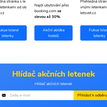
dná stránka s le
Přehledná strán
Najdi ubytování přes
letenkami od ob
vnými letenkam
booking.com
se
.cz
letsvet.cz
slevou až 30%.
ukue Island
Akční abídka
Fukue Isla
letenky
hotelů
letenky
Hlídač akčních letenek
Hlídač akčních letenek
Přihlásit k odběru