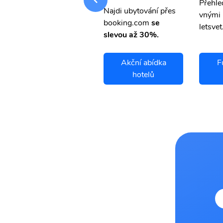
Přehledná stránka s le
Přehle
Najdi ubytování přes
vnými letenkami od ob
vnými 
booking.com
se
letsvet.cz
letsvet
slevou až 30%.
Fukue Island
Akční abídka
F
letenky
hotelů