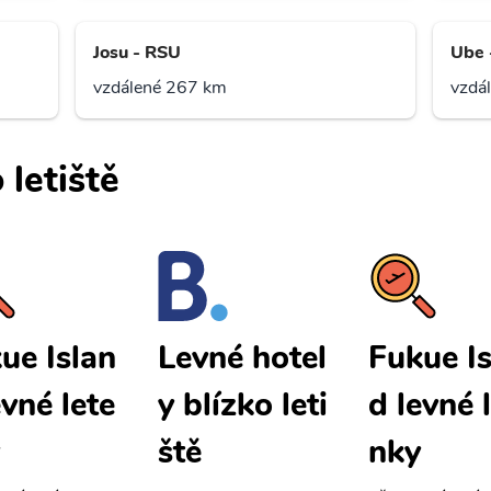
Josu - RSU
Ube 
vzdálené 267 km
vzdá
 letiště
ue Islan
Fukue Is
Levné hotel
evné lete
d levné 
y blízko leti
nky
ště