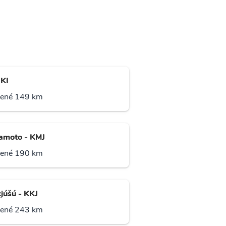
IKI
lené 149 km
moto - KMJ
lené 190 km
júšú - KKJ
lené 243 km