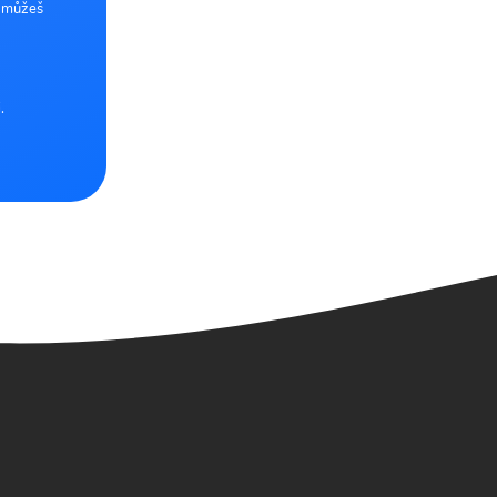
e můžeš
.