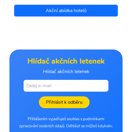
Akční abídka hotelů
Hlídač akčních letenek
Hlídač akčních letenek
Přihlásit k odběru
Přihlášením vyjadřuješ souhlas s podmínkami
zpracování osobních údajů. Odhlásit se můžeš kdykoliv.