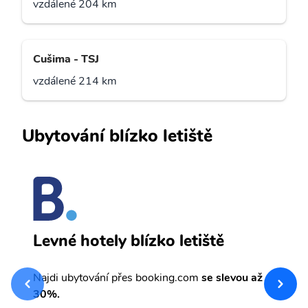
vzdálené 204 km
Cušima - TSJ
vzdálené 214 km
Ubytování blízko letiště
K
Levné hotely blízko letiště
sv
Př
Najdi ubytování přes booking.com
se slevou až
et
30%.