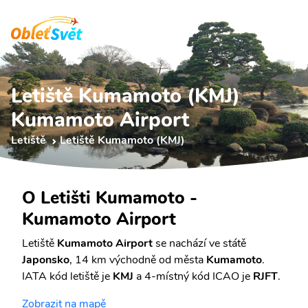
Letiště Kumamoto (KMJ)
Kumamoto Airport
Letiště
Letiště Kumamoto (KMJ)
O Letišti Kumamoto -
Kumamoto Airport
Letiště
Kumamoto Airport
se nachází ve státě
Japonsko
, 14 km východně od města
Kumamoto
.
IATA kód letiště je
KMJ
a 4-místný kód ICAO je
RJFT
.
Zobrazit na mapě