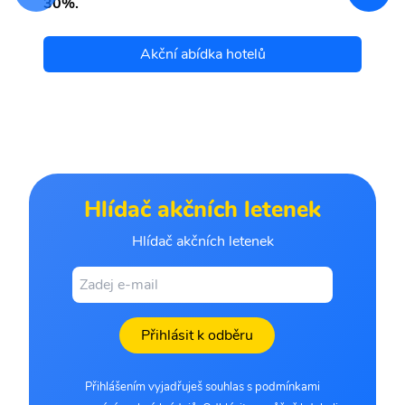
30%.
Akční abídka hotelů
Hlídač akčních letenek
Hlídač akčních letenek
Přihlásit k odběru
Přihlášením vyjadřuješ souhlas s podmínkami