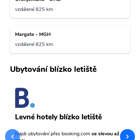
vzdálené 825 km
Margate - MGH
vzdálené 825 km
Ubytování blízko letiště
G
Levné hotely blízko letiště
sv
Př
Najdi ubytování přes booking.com
se slevou až
et