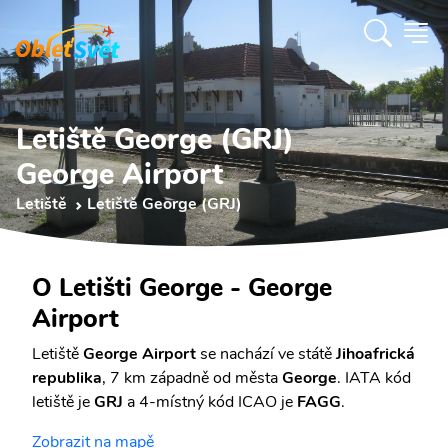
Letiště George (GRJ)
George Airport
Letiště
Letiště George (GRJ)
O Letišti George - George
Airport
Letiště
George Airport
se nachází ve státě
Jihoafrická
republika
, 7 km západně od města
George
. IATA kód
letiště je
GRJ
a 4-místný kód ICAO je
FAGG
.
Zobrazit na mapě