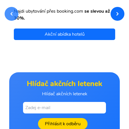
sv
Př
Najdi ubytování přes booking.com
se slevou až
et
30%.
Akční abídka hotelů
Hlídač akčních letenek
Hlídač akčních letenek
Přihlásit k odběru