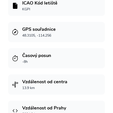
ICAO Kód letiště
KGPI
GPS souřadnice
48.3105, -114.256
Časový posun
-8h
Vzdálenost od centra
13.9 km
Vzdálenost od Prahy