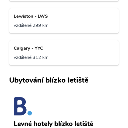
Lewiston - LWS
vzdálené 299 km
Calgary - YYC
vzdálené 312 km
Ubytování blízko letiště
K
Levné hotely blízko letiště