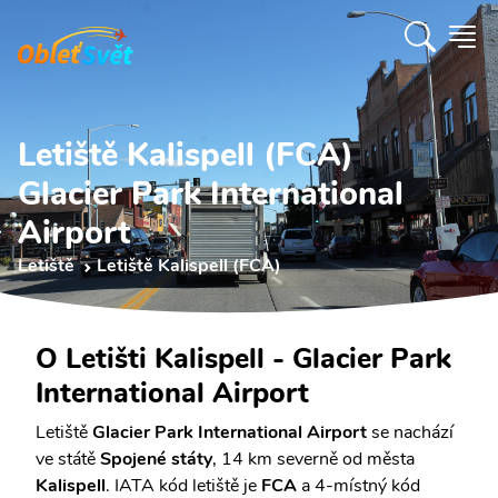
Letiště Kalispell (FCA)
Glacier Park International
Airport
Letiště
Letiště Kalispell (FCA)
O Letišti Kalispell - Glacier Park
International Airport
Letiště
Glacier Park International Airport
se nachází
ve státě
Spojené státy
, 14 km severně od města
Kalispell
. IATA kód letiště je
FCA
a 4-místný kód