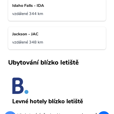
Idaho Falls - IDA
vzdálené 344 km
Jackson - JAC
vzdálené 348 km
Ubytování blízko letiště
H
Levné hotely blízko letiště
sv
Př