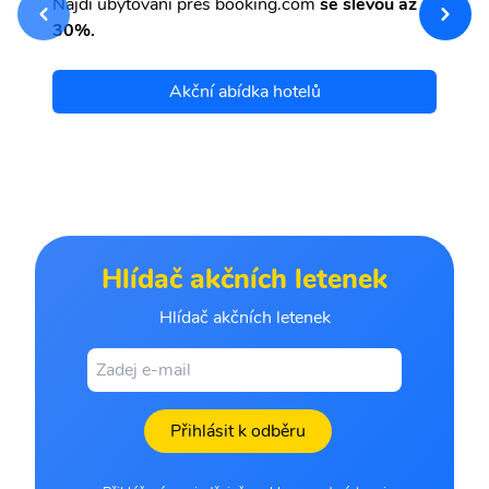
Najdi ubytování přes booking.com
se slevou až
et
30%.
Akční abídka hotelů
Hlídač akčních letenek
Hlídač akčních letenek
Přihlásit k odběru