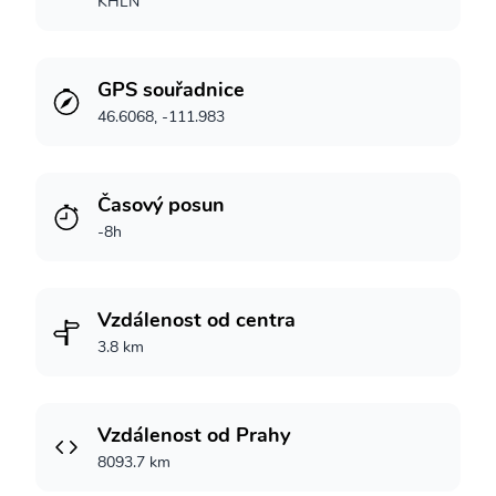
KHLN
GPS souřadnice
46.6068, -111.983
Časový posun
-8h
Vzdálenost od centra
3.8 km
Vzdálenost od Prahy
8093.7 km