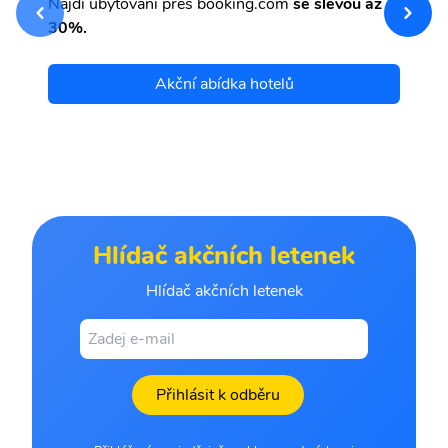
Najdi ubytování přes booking.com
se slevou až
et
30%.
Akční abídka hotelů
Hlídač akčních letenek
Hlídač akčních letenek
Přihlásit k odběru