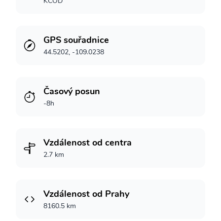
KCOD
GPS souřadnice
44.5202, -109.0238
Časový posun
-8h
Vzdálenost od centra
2.7 km
Vzdálenost od Prahy
8160.5 km