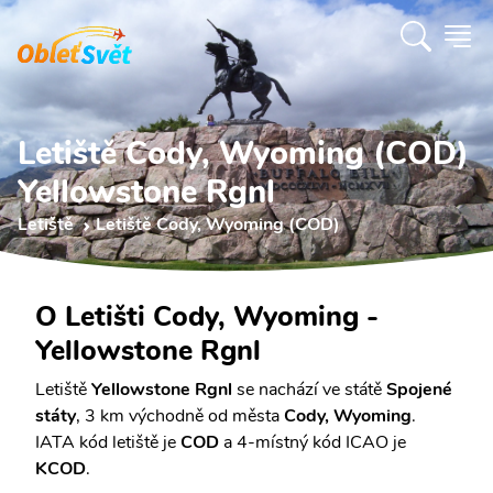
Letiště Cody, Wyoming (COD)
Yellowstone Rgnl
Letiště
Letiště Cody, Wyoming (COD)
O Letišti Cody, Wyoming -
Yellowstone Rgnl
Letiště
Yellowstone Rgnl
se nachází ve státě
Spojené
státy
, 3 km východně od města
Cody, Wyoming
.
IATA kód letiště je
COD
a 4-místný kód ICAO je
KCOD
.