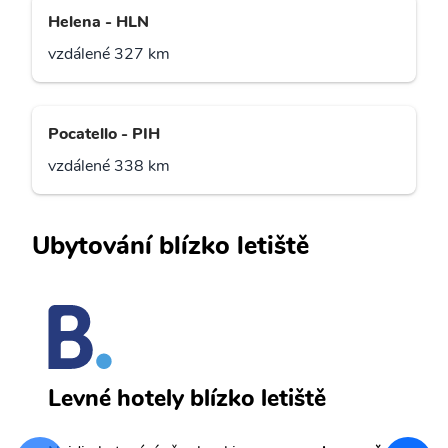
Helena - HLN
vzdálené 327 km
Pocatello - PIH
vzdálené 338 km
Ubytování blízko letiště
C
Levné hotely blízko letiště
sv
Př