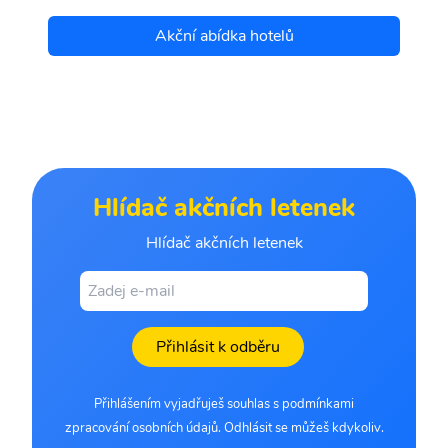
Akční abídka hotelů
Hlídač akčních letenek
Hlídač akčních letenek
Přihlásit k odběru
Přihlášením vyjadřuješ souhlas s podmínkami
zpracování osobních údajů. Odhlásit se můžeš kdykoliv.