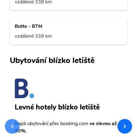
vzdálené 338 km
Butte - BTM
vzdálené 339 km
Ubytování blízko letiště
P
Levné hotely blízko letiště
sv
Př
Najdi ubytování přes booking.com
se slevou až
et
30%.