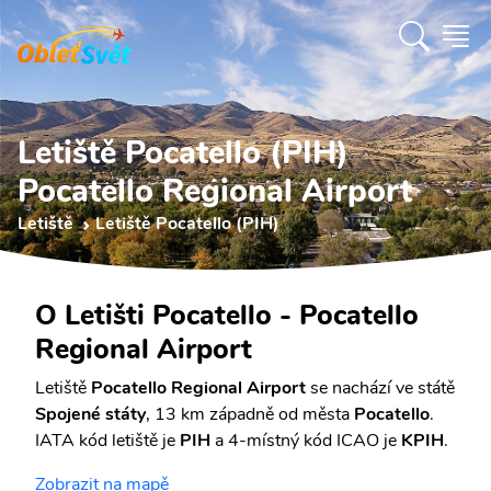
Letiště Pocatello (PIH)
Pocatello Regional Airport
Letiště
Letiště Pocatello (PIH)
O Letišti Pocatello - Pocatello
Regional Airport
Letiště
Pocatello Regional Airport
se nachází ve státě
Spojené státy
, 13 km západně od města
Pocatello
.
IATA kód letiště je
PIH
a 4-místný kód ICAO je
KPIH
.
Zobrazit na mapě