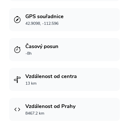
GPS souřadnice
42.9098, -112.596
Časový posun
-8h
Vzdálenost od centra
13 km
Vzdálenost od Prahy
8467.2 km