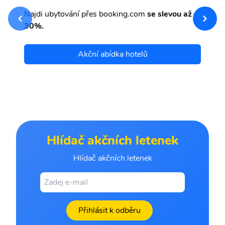
sv
Př
Najdi ubytování přes booking.com
se slevou až
et
30%.
Akční abídka hotelů
Hlídač akčních letenek
Hlídač akčních letenek
Přihlásit k odběru