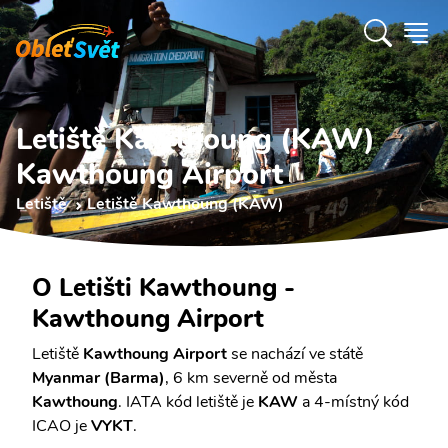
Letiště Kawthoung (KAW)
Kawthoung Airport
Letiště
Letiště Kawthoung (KAW)
O Letišti Kawthoung -
Kawthoung Airport
Letiště
Kawthoung Airport
se nachází ve státě
Myanmar (Barma)
, 6 km severně od města
Kawthoung
. IATA kód letiště je
KAW
a 4-místný kód
ICAO je
VYKT
.