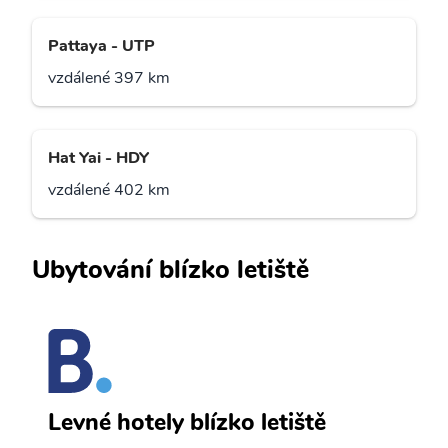
Pattaya - UTP
vzdálené 397 km
Hat Yai - HDY
vzdálené 402 km
Ubytování blízko letiště
K
Levné hotely blízko letiště