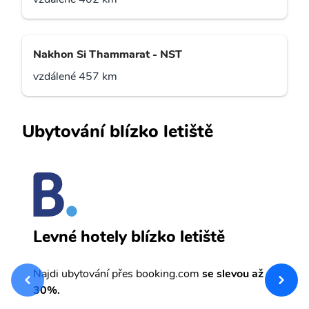
Nakhon Si Thammarat - NST
vzdálené 457 km
Ubytování blízko letiště
M
Levné hotely blízko letiště
sv
Př
Najdi ubytování přes booking.com
se slevou až
et
30%.