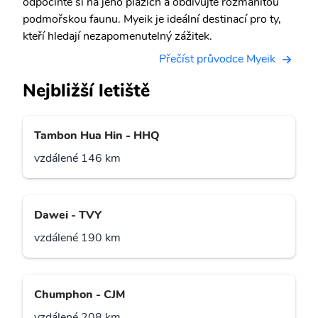
odpočiňte si na jeho plážích a obdivujte rozmanitou
podmořskou faunu. Myeik je ideální destinací pro ty,
kteří hledají nezapomenutelný zážitek.
Přečíst průvodce Myeik
Nejbližší letiště
Tambon Hua Hin - HHQ
vzdálené 146 km
Dawei - TVY
vzdálené 190 km
Chumphon - CJM
vzdálené 208 km