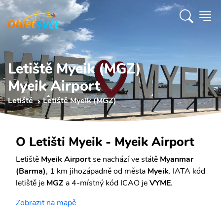
Letiště Myeik (MGZ)
Myeik Airport
Letiště
Letiště Myeik (MGZ)
O Letišti Myeik - Myeik Airport
Letiště
Myeik Airport
se nachází ve státě
Myanmar
(Barma)
, 1 km jihozápadně od města
Myeik
. IATA kód
letiště je
MGZ
a 4-místný kód ICAO je
VYME
.
Zobrazit na mapě