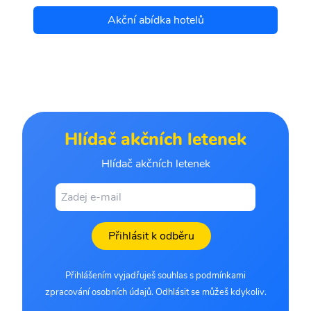
Akční abídka hotelů
Hlídač akčních letenek
Hlídač akčních letenek
Přihlásit k odběru
Přihlášením vyjadřuješ souhlas s podmínkami
zpracování osobních údajů. Odhlásit se můžeš kdykoliv.