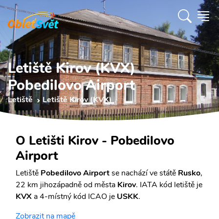
Letiště Kirov (KVX)
Pobedilovo Airport
Letiště
Letiště Kirov (KVX)
O Letišti Kirov - Pobedilovo
Airport
Letiště
Pobedilovo Airport
se nachází ve státě
Rusko
,
22 km jihozápadně od města
Kirov
. IATA kód letiště je
KVX
a 4-místný kód ICAO je
USKK
.
Zobrazit na mapě