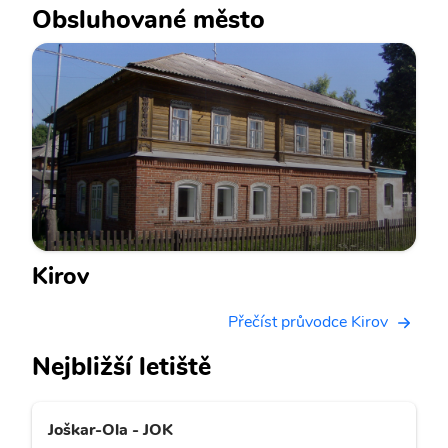
Obsluhované město
Kirov
Přečíst průvodce Kirov
Nejbližší letiště
Joškar-Ola - JOK