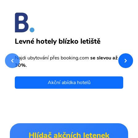
K
Levné hotely blízko letiště
sv
Př
Najdi ubytování přes booking.com
se slevou až
et
30%.
Akční abídka hotelů
Hlídač akčních letenek