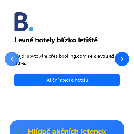
J
Levné hotely blízko letiště
sv
Př
Najdi ubytování přes booking.com
se slevou až
et
30%.
Akční abídka hotelů
Hlídač akčních letenek