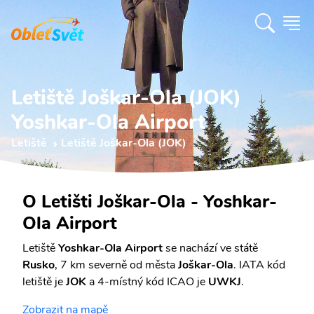
Letiště Joškar-Ola (JOK)
Yoshkar-Ola Airport
Letiště
Letiště Joškar-Ola (JOK)
O Letišti Joškar-Ola - Yoshkar-
Ola Airport
Letiště
Yoshkar-Ola Airport
se nachází ve státě
Rusko
, 7 km severně od města
Joškar-Ola
. IATA kód
letiště je
JOK
a 4-místný kód ICAO je
UWKJ
.
Zobrazit na mapě