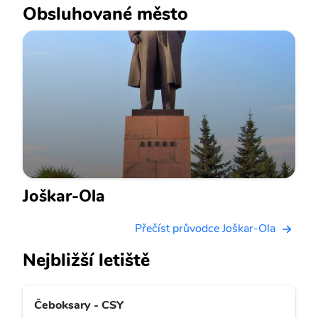
Obsluhované město
Joškar-Ola
Přečíst průvodce Joškar-Ola
Nejbližší letiště
Čeboksary - CSY