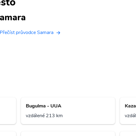
sto
amara
Přečíst průvodce Samara
Bugulma - UUA
Kaza
vzdálené 213 km
vzdá