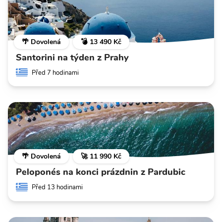
🌴 Dovolená
💣 13 490 Kč
Santorini na týden z Prahy
Před 7 hodinami
🌴 Dovolená
🚀 11 990 Kč
Peloponés na konci prázdnin z Pardubic
Před 13 hodinami