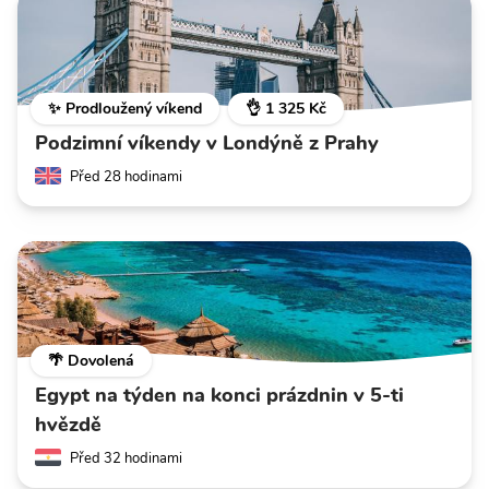
✨ Prodloužený víkend
👌 1 325 Kč
Podzimní víkendy v Londýně z Prahy
Před 28 hodinami
🌴 Dovolená
Egypt na týden na konci prázdnin v 5-ti
hvězdě
Před 32 hodinami