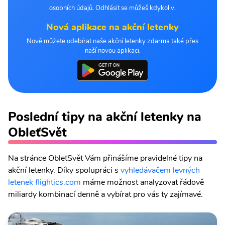
osobních údajů. Odhlásit se můžeš kdykoliv.
Nová aplikace na akční letenky
Nově můžete odebírat naše akční letenky zdarma také přes
naší novou aplikaci.
Poslední tipy na akční letenky na
ObleťSvět
Na stránce ObleťSvět Vám přinášíme pravidelné tipy na
akční letenky. Díky spolupráci s
vyhledávačem levných
letenek flightics.com
máme možnost analyzovat řádově
miliardy kombinací denně a vybírat pro vás ty zajímavé.