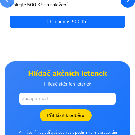
Získejte 500 Kč za založení.
Chci bonus 500 Kč!
Hlídač akčních letenek
Hlídač akčních letenek
Přihlásit k odběru
Přihlášením vyjadřuješ souhlas s podmínkami zpracování