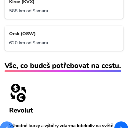
Kirov (KVX)
588 km od Samara
Orsk (OSW)
620 km od Samara
Vše, co budeš potřebovat na cestu.
Revolut
Výhodné kurzy
a
výběry zdarma kdekoliv na světě.