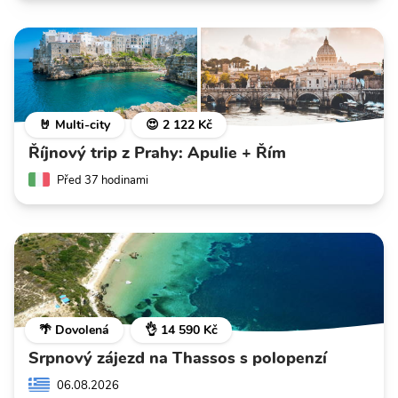
🤘 Multi-city
😍 2 122 Kč
Říjnový trip z Prahy: Apulie + Řím
Před 37 hodinami
🌴 Dovolená
👌 14 590 Kč
Srpnový zájezd na Thassos s polopenzí
06.08.2026