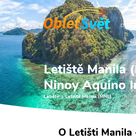
Domů
Letiště Manila
Ninoy Aquino I
Letiště
Letiště Manila (MNL)
O Letišti Manila