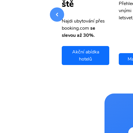
ště
Přehledná stránka s le
Přehle
vnými letenkami od ob
vnými 
letsvet.cz
letsvet
Najdi ubytování přes
booking.com
se
slevou až 30%.
Akční abídka
Manila letenky
hotelů
Ma