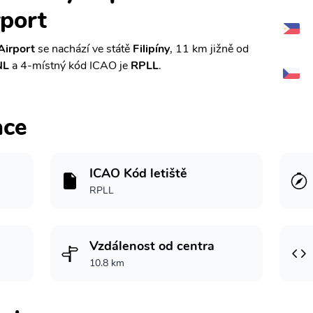
rport
Airport
se nachází ve státě
Filipíny
, 11 km jižně od
NL
a 4-místný kód ICAO je
RPLL
.
ace
ICAO Kód letiště
RPLL
Vzdálenost od centra
10.8 km