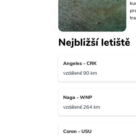
ku
pr
tr
Nejbližší letiště
Angeles - CRK
vzdálené 90 km
Naga - WNP
vzdálené 264 km
Coron - USU