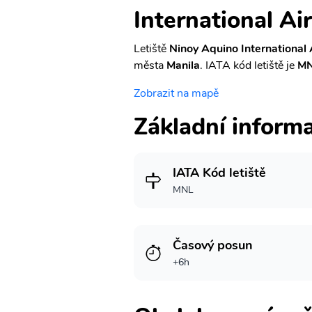
International Ai
Letiště
Ninoy Aquino International 
města
Manila
. IATA kód letiště je
M
Zobrazit na mapě
Základní inform
IATA Kód letiště
MNL
Časový posun
+6h