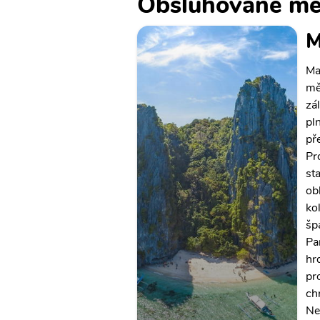
Obsluhované mě
M
Ma
mě
zá
pl
př
Pr
sta
ob
ko
šp
Pa
hr
pr
ch
Ne