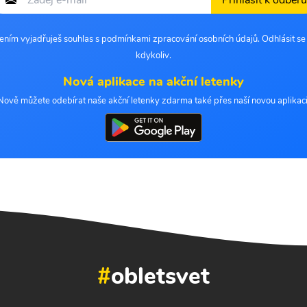
Přihlásit k odběru
šením vyjadřuješ souhlas s podmínkami zpracování osobních údajů. Odhlásit s
kdykoliv.
Nová aplikace na akční letenky
Nově můžete odebírat naše akční letenky zdarma také přes naší novou aplikaci
#
obletsvet