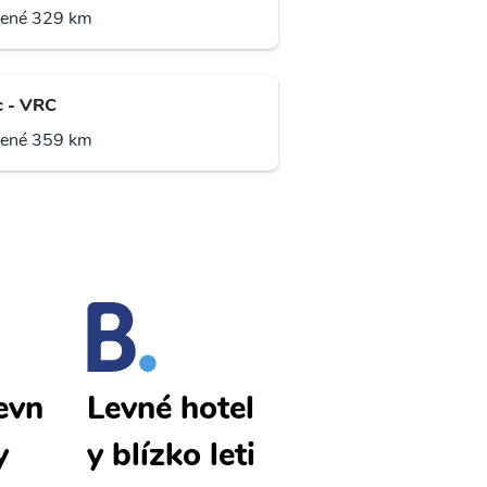
lené 329 km
c - VRC
lené 359 km
evn
Manila levn
Levné hotel
y
é letenky
y blízko leti