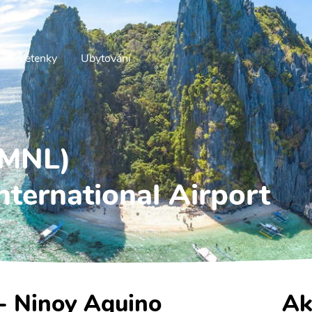
Letenky
Ubytování
 (MNL)
nternational Airport
 - Ninoy Aquino
Ak