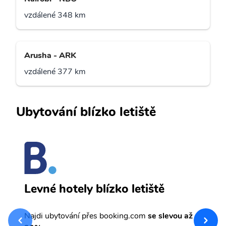
vzdálené 348 km
Arusha - ARK
vzdálené 377 km
Ubytování blízko letiště
M
Levné hotely blízko letiště
sv
Př
Najdi ubytování přes booking.com
se slevou až
et