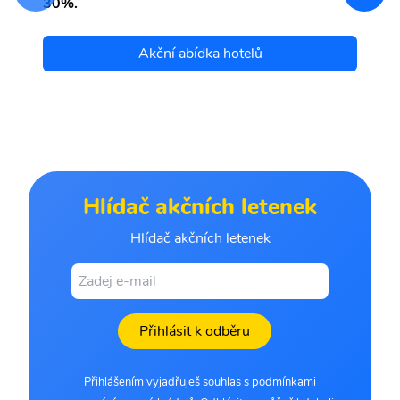
30%.
Akční abídka hotelů
Hlídač akčních letenek
Hlídač akčních letenek
Přihlásit k odběru
Přihlášením vyjadřuješ souhlas s podmínkami