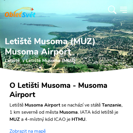
Letiště Musoma (MUZ)
Musoma Airport
Letiště
Letiště Musoma (MUZ)
O Letišti Musoma - Musoma
Airport
Letiště
Musoma Airport
se nachází ve státě
Tanzanie
,
1 km severně od města
Musoma
. IATA kód letiště je
MUZ
a 4-místný kód ICAO je
HTMU
.
Zobrazit na mapě