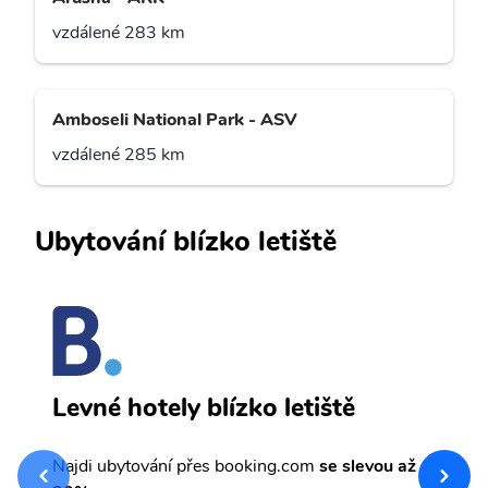
vzdálené 283 km
Amboseli National Park - ASV
vzdálené 285 km
Ubytování blízko letiště
M
Levné hotely blízko letiště
sv
Př
Najdi ubytování přes booking.com
se slevou až
et