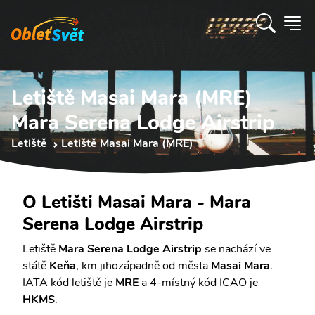
Letiště Masai Mara (MRE)
Mara Serena Lodge Airstrip
Letiště
Letiště Masai Mara (MRE)
O Letišti Masai Mara - Mara
Serena Lodge Airstrip
Letiště
Mara Serena Lodge Airstrip
se nachází ve
státě
Keňa
, km jihozápadně od města
Masai Mara
.
IATA kód letiště je
MRE
a 4-místný kód ICAO je
HKMS
.