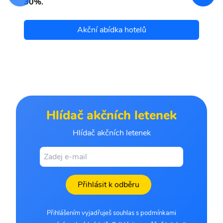
30%.
Akční abídka hotelů
Hlídač akčních letenek
Hlídač akčních letenek
Přihlásit k odběru
Přihlášením vyjadřuješ souhlas s podmínkami