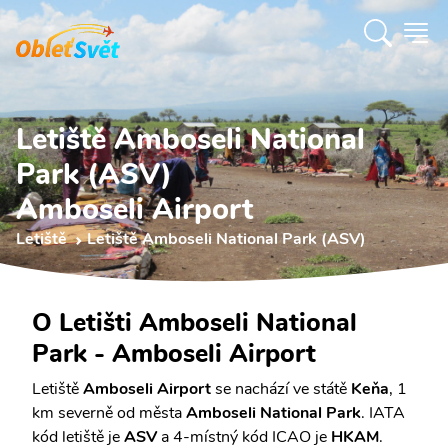
Letiště Amboseli National
Park (ASV)
Amboseli Airport
Letiště
Letiště Amboseli National Park (ASV)
O Letišti Amboseli National
Park - Amboseli Airport
Letiště
Amboseli Airport
se nachází ve státě
Keňa
, 1
km severně od města
Amboseli National Park
. IATA
kód letiště je
ASV
a 4-místný kód ICAO je
HKAM
.