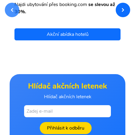
Najdi ubytování přes booking.com
se slevou až
sv
Př
30%.
et
Akční abídka hotelů
Hlídač akčních letenek
Hlídač akčních letenek
Přihlásit k odběru