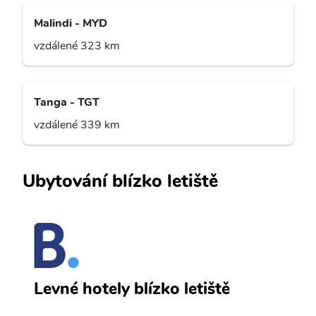
Malindi - MYD
vzdálené 323 km
Tanga - TGT
vzdálené 339 km
Ubytování blízko letiště
et
A
Levné hotely blízko letiště
e