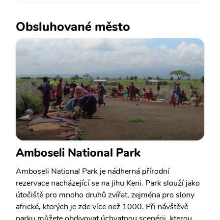
Obsluhované město
Amboseli National Park
Amboseli National Park je nádherná přírodní
rezervace nacházející se na jihu Keni. Park slouží jako
útočiště pro mnoho druhů zvířat, zejména pro slony
africké, kterých je zde více než 1000. Při návštěvě
parku můžete obdivovat úchvatnou scenérii, kterou