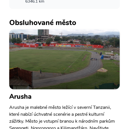
6346.1 km
Obsluhované město
Arusha
Arusha je malebné město ležící v severní Tanzanii,
které nabízí úchvatné scenérie a pestré kulturní
zážitky. Město je vstupní branou k národním parkům
Serengeti, Ngorongoro a Kilimandžáro. Navštivte