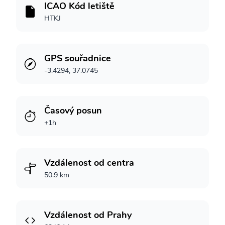
ICAO Kód letiště
HTKJ
GPS souřadnice
-3.4294, 37.0745
Časový posun
+1h
Vzdálenost od centra
50.9 km
Vzdálenost od Prahy