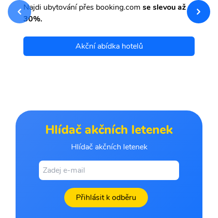
Najdi ubytování přes booking.com
se slevou až
et
30%.
Akční abídka hotelů
Hlídač akčních letenek
Hlídač akčních letenek
Přihlásit k odběru