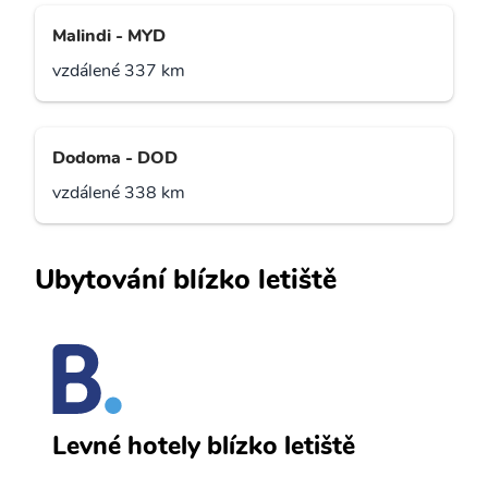
Malindi - MYD
vzdálené 337 km
Dodoma - DOD
vzdálené 338 km
Ubytování blízko letiště
A
Levné hotely blízko letiště
sv
Př