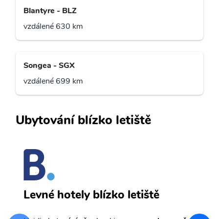
Blantyre - BLZ
vzdálené 630 km
Songea - SGX
vzdálené 699 km
Ubytování blízko letiště
N
Levné hotely blízko letiště
sv
Př