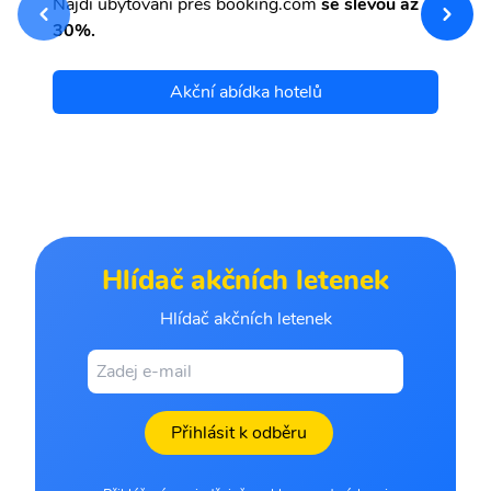
Najdi ubytování přes booking.com
se slevou až
et
30%.
Akční abídka hotelů
Hlídač akčních letenek
Hlídač akčních letenek
Přihlásit k odběru