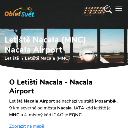
Letiště Nacala (MNC)
Nacala Airport
Letiště
Letiště Nacala (MNC)
O Letišti Nacala - Nacala
Airport
Letiště
Nacala Airport
se nachází ve státě
Mosambik
,
9 km severně od města
Nacala
. IATA kód letiště je
MNC
a 4-místný kód ICAO je
FQNC
.
Zobrazit na mapě