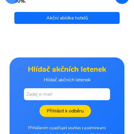
30%.
Akční abídka hotelů
Hlídač akčních letenek
Hlídač akčních letenek
Přihlásit k odběru
Přihlášením vyjadřuješ souhlas s podmínkami