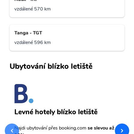
vzdálené 570 km
Tanga - TGT
vzdálené 596 km
Ubytování blízko letiště
M
Levné hotely blízko letiště
sv
Př
Najdi ubytování přes booking.com
se slevou až
et