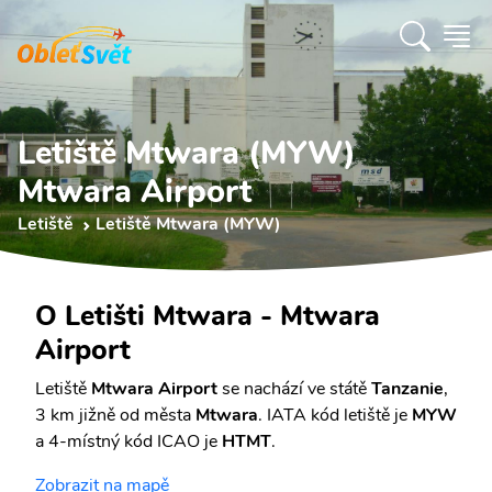
Letiště Mtwara (MYW)
Mtwara Airport
Letiště
Letiště Mtwara (MYW)
O Letišti Mtwara - Mtwara
Airport
Letiště
Mtwara Airport
se nachází ve státě
Tanzanie
,
3 km jižně od města
Mtwara
. IATA kód letiště je
MYW
a 4-místný kód ICAO je
HTMT
.
Zobrazit na mapě