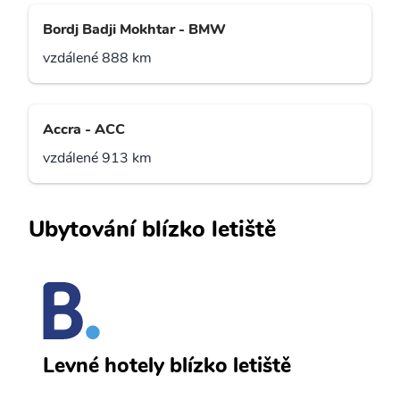
Bordj Badji Mokhtar - BMW
vzdálené 888 km
Accra - ACC
vzdálené 913 km
Ubytování blízko letiště
N
Levné hotely blízko letiště
sv
Př