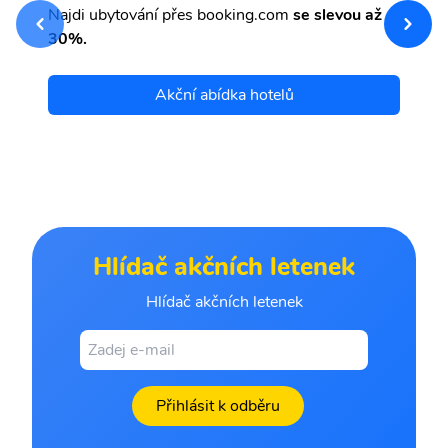
Najdi ubytování přes booking.com
se slevou až
et
30%.
Akční abídka hotelů
Hlídač akčních letenek
Hlídač akčních letenek
Přihlásit k odběru