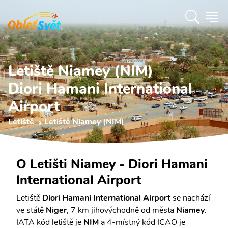
Letiště Niamey (NIM)
Diori Hamani International
Airport
Letiště
Letiště Niamey (NIM)
O Letišti Niamey - Diori Hamani
International Airport
Letiště
Diori Hamani International Airport
se nachází
ve státě
Niger
, 7 km jihovýchodně od města
Niamey
.
IATA kód letiště je
NIM
a 4-místný kód ICAO je