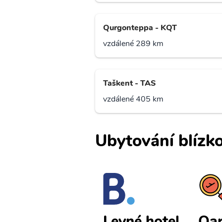
Qurgonteppa - KQT
vzdálené 289 km
Taškent - TAS
vzdálené 405 km
Ubytování blízko
Qarshi levn
Qar
Levné hotel