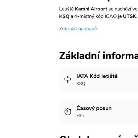
Letiště
Karshi Airport
se nachází ve
KSQ
a 4-místný kód ICAO je
UTSK
.
Zobrazit na mapě
Základní inform
IATA Kód letiště
KSQ
Časový posun
+3h