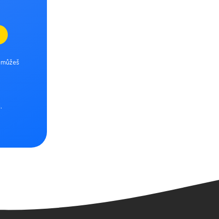
e můžeš
.