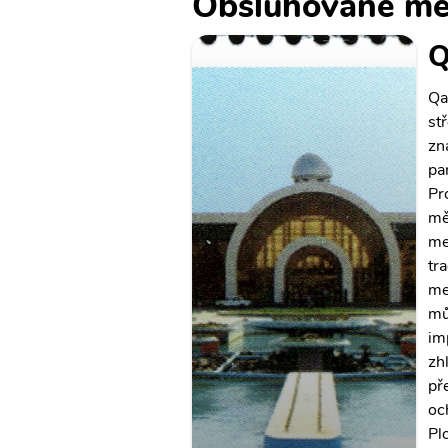
Obsluhované mě
Q
Qa
st
zn
pa
Pr
mě
me
tr
me
mů
im
zh
př
oc
Pl