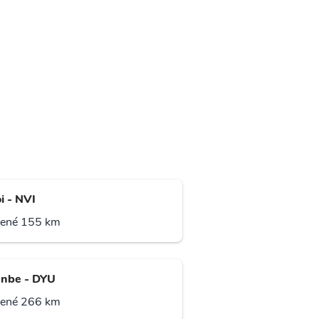
i - NVI
lené 155 km
nbe - DYU
lené 266 km