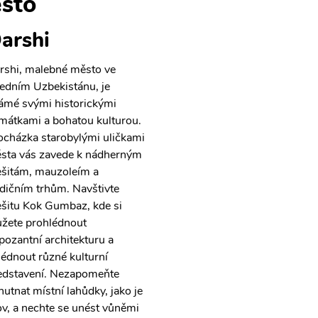
sto
arshi
rshi, malebné město ve
ředním Uzbekistánu, je
ámé svými historickými
mátkami a bohatou kulturou.
ocházka starobylými uličkami
sta vás zavede k nádherným
šitám, mauzoleím a
adičním trhům. Navštivte
šitu Kok Gumbaz, kde si
žete prohlédnout
pozantní architekturu a
lédnout různé kulturní
edstavení. Nezapomeňte
hutnat místní lahůdky, jako je
ov, a nechte se unést vůněmi