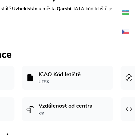
 státě
Uzbekistán
u města
Qarshi
. IATA kód letiště je
ace
ICAO Kód letiště
UTSK
Vzdálenost od centra
km