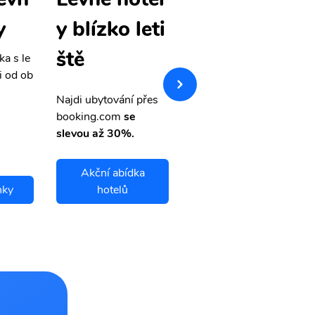
y
é letenky
y blízko leti
ště
ka s le
Přehledná stránka s le
i od ob
vnými letenkami od ob
letsvet.cz
Najdi ubytování přes
booking.com
se
slevou až 30%.
Akční abídka
nky
hotelů
Qarshi letenky