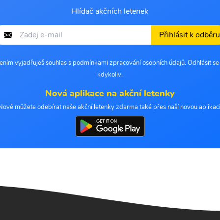
Hlídač akčních letenek
Přihlásit k odběru
šením vyjadřuješ souhlas s podmínkami zpracování osobních údajů. Odhlásit s
kdykoliv.
Nová aplikace na akční letenky
Nově můžete odebírat naše akční letenky zdarma také přes naší novou aplikaci