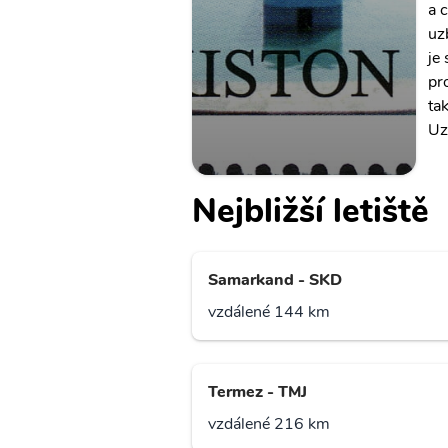
a 
uz
je
pr
ta
Uz
Nejbližší letiště
Samarkand - SKD
vzdálené 144 km
Termez - TMJ
vzdálené 216 km