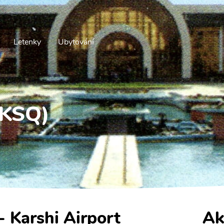
Letenky
Ubytování
(KSQ)
 - Karshi Airport
Ak