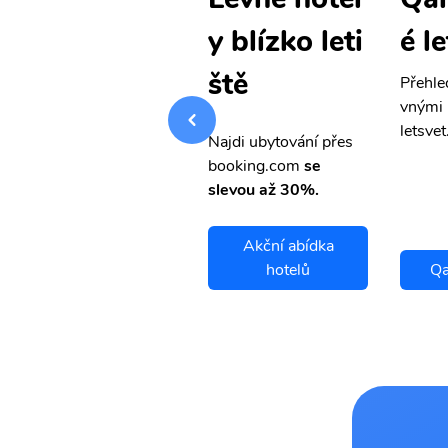
é letenky
é l
y blízko leti
ště
Přehledná stránka s le
Přehle
vnými letenkami od ob
vnými 
letsvet.cz
letsvet
Najdi ubytování přes
booking.com
se
slevou až 30%.
Akční abídka
Qarshi letenky
hotelů
Qa