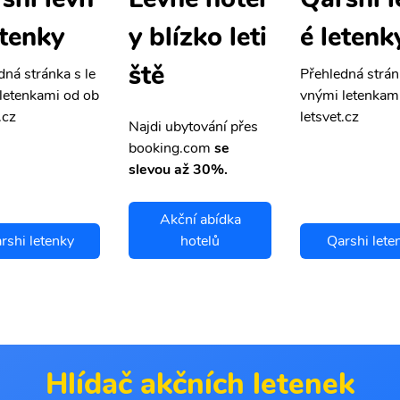
etenky
é letenk
y blízko leti
ště
dná stránka s le
Přehledná strán
letenkami od ob
vnými letenkam
.cz
letsvet.cz
Najdi ubytování přes
booking.com
se
slevou až 30%.
Akční abídka
rshi letenky
hotelů
Qarshi lete
Hlídač akčních letenek