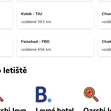
Kulob - TJU
Chud
vzdálené 363 km
vzdá
Faizabad - FBD
Chak
vzdálené 456 km
vzdá
 letiště
shi levn
Qarshi l
Levné hotel