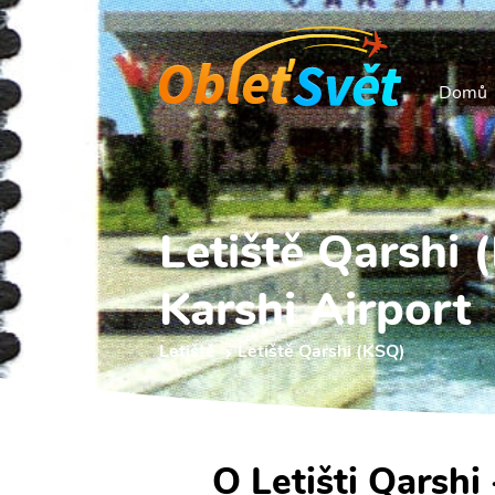
Domů
Letiště Qarshi 
Karshi Airport
Letiště
Letiště Qarshi (KSQ)
O Letišti Qarshi