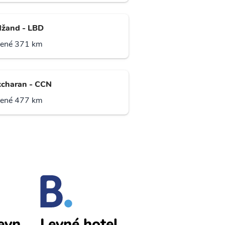
žand - LBD
lené 371 km
charan - CCN
lené 477 km
evn
Qarshi levn
Levné hotel