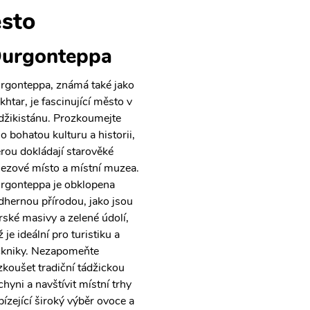
sto
urgonteppa
rgonteppa, známá také jako
khtar, je fascinující město v
džikistánu. Prozkoumejte
ho bohatou kulturu a historii,
erou dokládají starověké
lezové místo a místní muzea.
rgonteppa je obklopena
dhernou přírodou, jako jsou
rské masivy a zelené údolí,
 je ideální pro turistiku a
ckniky. Nezapomeňte
zkoušet tradiční tádžickou
chyni a navštívit místní trhy
bízející široký výběr ovoce a