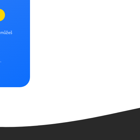
e můžeš
.