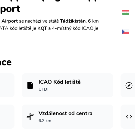
rport
 Airport
se nachází ve státě
Tádžikistán
, 6 km
IATA kód letiště je
KQT
a 4-místný kód ICAO je
ace
ICAO Kód letiště
UTDT
Vzdálenost od centra
6.2 km