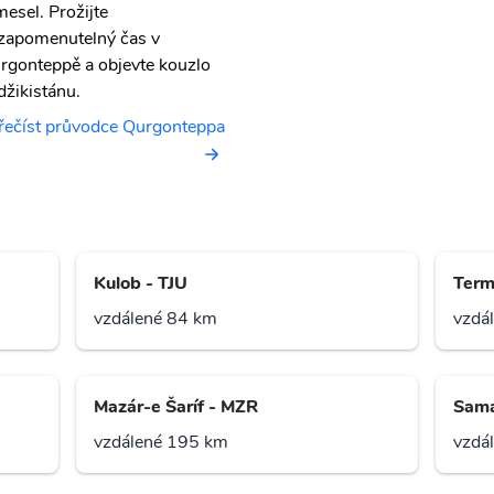
mesel. Prožijte
zapomenutelný čas v
rgonteppě a objevte kouzlo
džikistánu.
řečíst průvodce Qurgonteppa
Kulob - TJU
Term
vzdálené 84 km
vzdá
Mazár-e Šaríf - MZR
Sama
vzdálené 195 km
vzdá