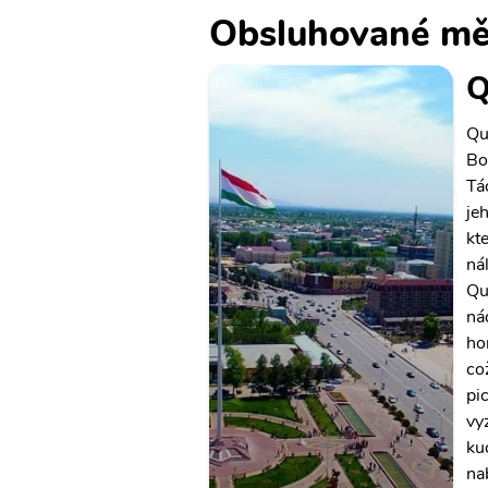
Obsluhované mě
Q
Qu
Bo
Tá
je
kt
ná
Qu
ná
ho
což
pi
vy
ku
na