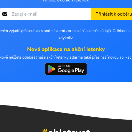
Hlídač akčních letenek
Přihlásit k odběru
šením vyjadřuješ souhlas s podmínkami zpracování osobních údajů. Odhlásit s
kdykoliv.
Nová aplikace na akční letenky
Nově můžete odebírat naše akční letenky zdarma také přes naší novou aplikaci