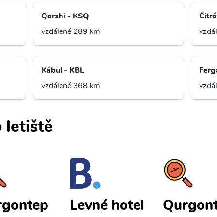
Qarshi - KSQ
Čitrá
vzdálené 289 km
vzdá
Kábul - KBL
Ferg
vzdálené 368 km
vzdá
 letiště
rgontep
Qurgon
Levné hotel