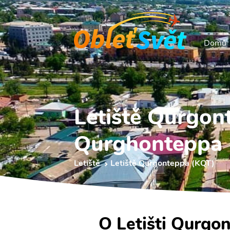
Domů
Letiště Qurgon
Qurghonteppa I
Letiště
Letiště Qurgonteppa (KQT)
O Letišti Qurgo