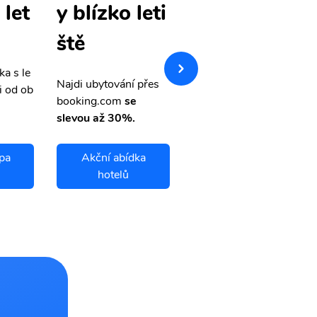
 let
pa levné let
y blízko leti
enky
ště
ka s le
Přehledná stránka s le
Najdi ubytování přes
i od ob
vnými letenkami od ob
booking.com
se
letsvet.cz
slevou až 30%.
pa
Akční abídka
Qurgonteppa
hotelů
letenky