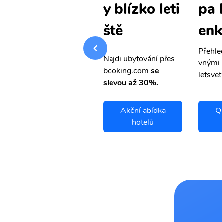
pa levné let
pa 
y blízko leti
enky
enk
ště
Přehledná stránka s le
Přehle
Najdi ubytování přes
vnými letenkami od ob
vnými 
booking.com
se
letsvet.cz
letsvet
slevou až 30%.
Qurgonteppa
Akční abídka
Q
letenky
hotelů