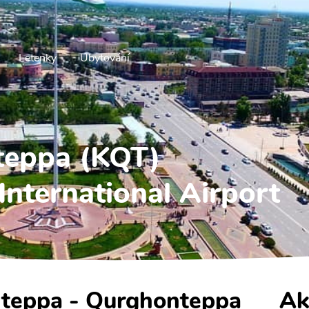
Letenky
Ubytování
teppa (KQT)
nternational Airport
nteppa - Qurghonteppa
Ak