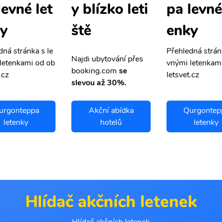
levné let
pa levné
y blízko leti
y
enky
ště
dná stránka s le
Přehledná strán
Najdi ubytování přes
letenkami od ob
vnými letenkam
booking.com
se
.cz
letsvet.cz
slevou až 30%.
urgonteppa
Akční abídka
Qurgontep
letenky
hotelů
letenky
Hlídač akčních letenek