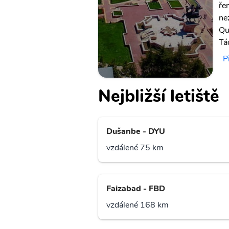
ře
ne
Qu
Tá
P
Nejbližší letiště
Dušanbe - DYU
vzdálené 75 km
Faizabad - FBD
vzdálené 168 km