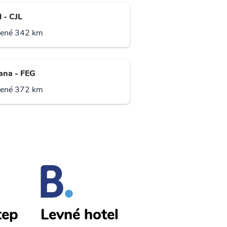
l - CJL
lené 342 km
ana - FEG
lené 372 km
tep
Qurgontep
Levné hotel