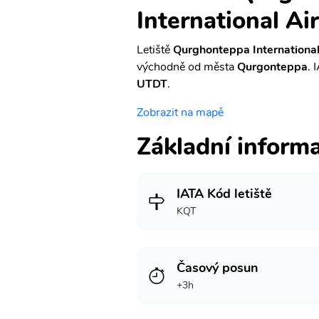
International Ai
Letiště
Qurghonteppa International
východně od města
Qurgonteppa
. 
UTDT
.
Zobrazit na mapě
Základní inform
IATA Kód letiště
KQT
Časový posun
+3h