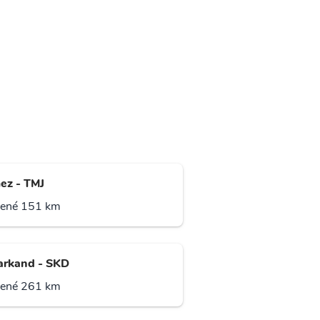
ez - TMJ
lené 151 km
rkand - SKD
lené 261 km