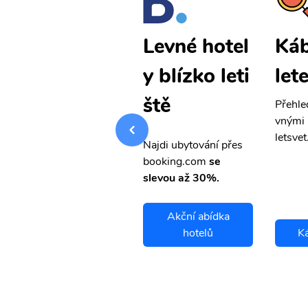
Kábul levné
Káb
Levné hotel
letenky
let
y blízko leti
ště
Přehledná stránka s le
Přehle
vnými letenkami od ob
vnými 
letsvet.cz
letsvet
Najdi ubytování přes
booking.com
se
slevou až 30%.
Akční abídka
Kábul letenky
hotelů
Ká