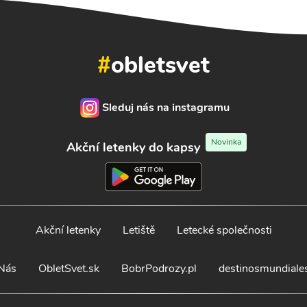
#
obletsvet
Sleduj nás na instagramu
Novinka
Akční letenky do kapsy
Akční letenky
Letiště
Letecké společnosti
Nás
ObletSvet.sk
BobrPodrozy.pl
destinosmundiale