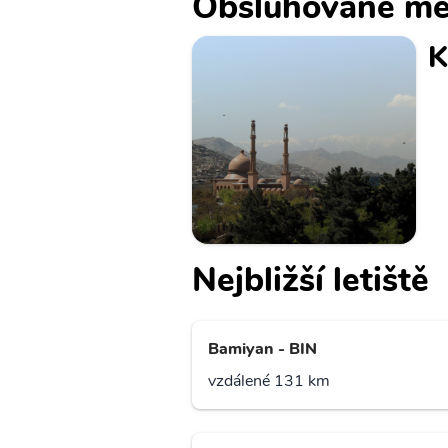
Obsluhované mě
K
Nejbližší letiště
Bamiyan - BIN
vzdálené 131 km