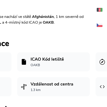
se nachází ve státě
Afghánistán
, 1 km severně od
L
a 4-místný kód ICAO je
OAKB
.
ace
ICAO Kód letiště
OAKB
Vzdálenost od centra
1.3 km