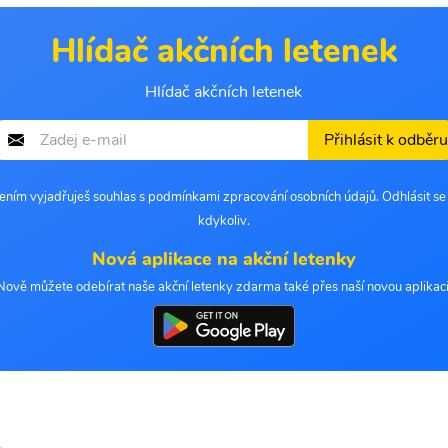
Hlídač akčních letenek
Hlídač akčních letenek
Přihlásit k odběru
šením vyjadřuješ souhlas s podmínkami zpracování osobních údajů. Odhlásit s
kdykoliv.
Nová aplikace na akční letenky
Nově můžete odebírat naše akční letenky zdarma také přes naší novou aplikaci