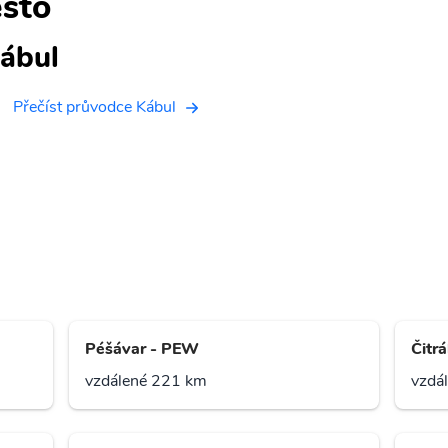
sto
ábul
Přečíst průvodce Kábul
Péšávar - PEW
Čitrá
vzdálené 221 km
vzdá