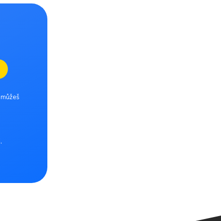
e můžeš
.