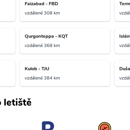
Faizabad - FBD
Term
vzdálené 308 km
vzdá
Qurgonteppa - KQT
Islá
vzdálené 368 km
vzdá
Kulob - TJU
Duša
vzdálené 384 km
vzdá
 letiště