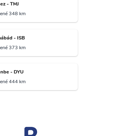
ez - TMJ
lené 348 km
mábád - ISB
lené 373 km
nbe - DYU
lené 444 km