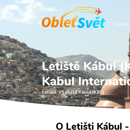
Domů
Letiště Kábul (
Kabul Internati
Letiště
Letiště Kábul (KBL)
O Letišti Kábul 