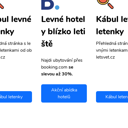
ul levné
Kábul l
Levné hotel
enky
letenky
y blízko leti
ště
dná stránka s le
Přehledná strán
letenkami od ob
vnými letenkam
.cz
letsvet.cz
Najdi ubytování přes
booking.com
se
slevou až 30%.
Akční abídka
bul letenky
hotelů
Kábul lete