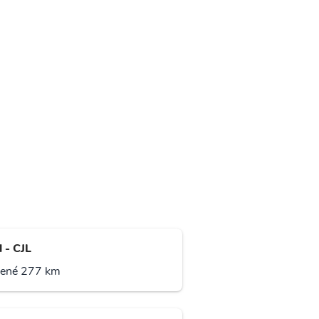
l - CJL
lené 277 km