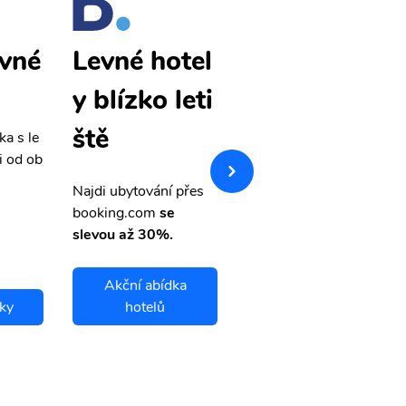
evné
Kábul levné
Levné hotel
letenky
y blízko leti
ště
ka s le
Přehledná stránka s le
i od ob
vnými letenkami od ob
letsvet.cz
Najdi ubytování přes
booking.com
se
slevou až 30%.
Akční abídka
nky
hotelů
Kábul letenky