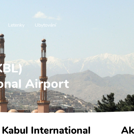
Letenky
Ubytování
KBL)
onal Airport
- Kabul International
Ak