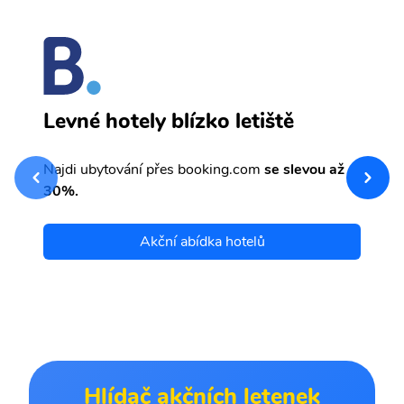
B
Levné hotely blízko letiště
sv
Př
Najdi ubytování přes booking.com
se slevou až
et
30%.
Akční abídka hotelů
Hlídač akčních letenek