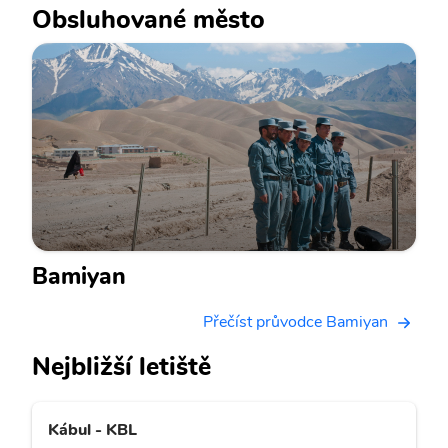
Obsluhované město
Bamiyan
Přečíst průvodce Bamiyan
Nejbližší letiště
Kábul - KBL