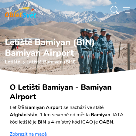
Letiště Bamiyan (BIN)
Bamiyan Airport
Letiště
Letiště Bamiyan (BIN)
O Letišti Bamiyan - Bamiyan
Airport
Letiště
Bamiyan Airport
se nachází ve státě
Afghánistán
, 1 km severně od města
Bamiyan
. IATA
kód letiště je
BIN
a 4-místný kód ICAO je
OABN
.
Zobrazit na mapě