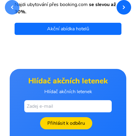
Najdi ubytování přes booking.com
se slevou až
et
30%.
Akční abídka hotelů
Hlídač akčních letenek
Hlídač akčních letenek
Přihlásit k odběru