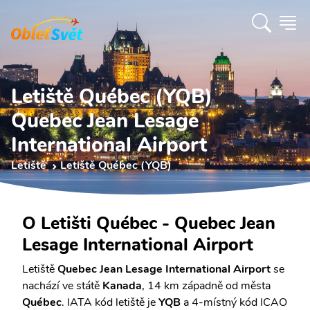
Letiště Québec (YQB)
Quebec Jean Lesage
International Airport
Letiště
Letiště Québec (YQB)
O Letišti Québec - Quebec Jean
Lesage International Airport
Letiště
Quebec Jean Lesage International Airport
se
nachází ve státě
Kanada
, 14 km západně od města
Québec
. IATA kód letiště je
YQB
a 4-místný kód ICAO