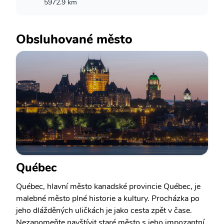
5972.9 km
Obsluhované město
Québec
Québec, hlavní město kanadské provincie Québec, je
malebné město plné historie a kultury. Procházka po
jeho dlážděných uličkách je jako cesta zpět v čase.
Nezapomeňte navštívit staré město s jeho impozantní