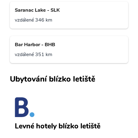
Saranac Lake - SLK
vzdálené 346 km
Bar Harbor - BHB
vzdálené 351 km
Ubytování blízko letiště
Q
Levné hotely blízko letiště
sv
Př