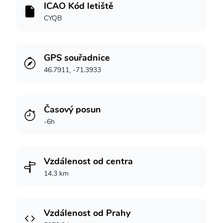
ICAO Kód letiště
CYQB
GPS souřadnice
46.7911, -71.3933
Časový posun
-6h
Vzdálenost od centra
14.3 km
Vzdálenost od Prahy