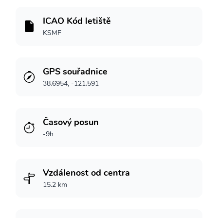
ICAO Kód letiště
KSMF
GPS souřadnice
38.6954, -121.591
Časový posun
-9h
Vzdálenost od centra
15.2 km