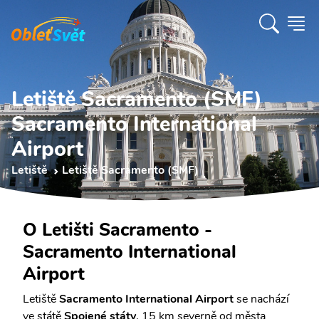
Letiště Sacramento (SMF)
Sacramento International
Airport
Letiště
Letiště Sacramento (SMF)
O Letišti Sacramento -
Sacramento International
Airport
Letiště
Sacramento International Airport
se nachází
ve státě
Spojené státy
, 15 km severně od města