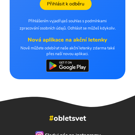
Přihlásit k odběru
Přihlášením vyjadřuješ souhlas s podmínkami
zpracování osobních údajů. Odhlásit se můžeš kdykoliv.
Nová aplikace na akční letenky
Nově můžete odebírat naše akční letenky zdarma také
přes naší novou aplikaci.
#
obletsvet