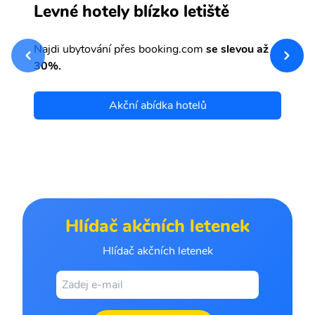
S
Levné hotely blízko letiště
sv
Př
Najdi ubytování přes booking.com
se slevou až
et
30%.
Akční abídka hotelů
Hlídač akčních letenek
Hlídač akčních letenek