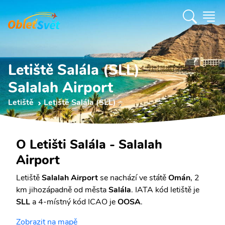
Letiště Salála (SLL)
Salalah Airport
Letiště
Letiště Salála (SLL)
O Letišti Salála - Salalah
Airport
Letiště
Salalah Airport
se nachází ve státě
Omán
, 2
km jihozápadně od města
Salála
. IATA kód letiště je
SLL
a 4-místný kód ICAO je
OOSA
.
Zobrazit na mapě