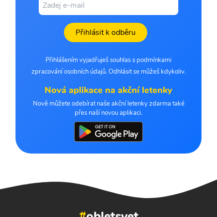
Přihlásit k odběru
Přihlášením vyjadřuješ souhlas s podmínkami
zpracování osobních údajů. Odhlásit se můžeš kdykoliv.
Nová aplikace na akční letenky
Nově můžete odebírat naše akční letenky zdarma také
přes naší novou aplikaci.
#
obletsvet