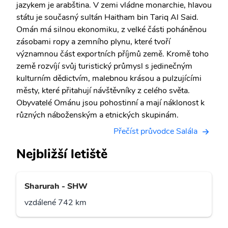
jazykem je arabština. V zemi vládne monarchie, hlavou
státu je současný sultán Haitham bin Tariq Al Said.
Omán má silnou ekonomiku, z velké části poháněnou
zásobami ropy a zemního plynu, které tvoří
významnou část exportních příjmů země. Kromě toho
země rozvíjí svůj turistický průmysl s jedinečným
kulturním dědictvím, malebnou krásou a pulzujícími
městy, které přitahují návštěvníky z celého světa.
Obyvatelé Ománu jsou pohostinní a mají náklonost k
různých náboženským a etnických skupinám.
Přečíst průvodce Salála
Nejbližší letiště
Sharurah - SHW
vzdálené 742 km