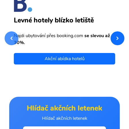
S
Levné hotely blízko letiště
sv
Př
Najdi ubytování přes booking.com
se slevou až
et
30%.
Akční abídka hotelů
Hlídač akčních letenek
Hlídač akčních letenek