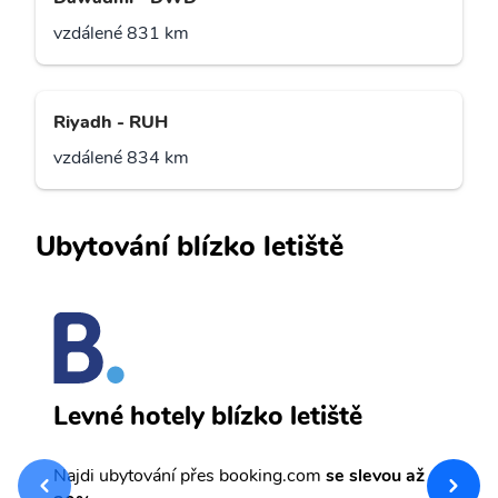
vzdálené 831 km
Riyadh - RUH
vzdálené 834 km
Ubytování blízko letiště
S
Levné hotely blízko letiště
sv
Př
Najdi ubytování přes booking.com
se slevou až
et