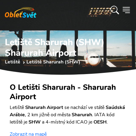
Letiště Sharurah (SHW)
Sharurah Airport
Letiště
Letiště Sharurah (SHW)
O Letišti Sharurah - Sharurah
Airport
Letiště
Sharurah Airport
se nachází ve státě
Saúdská
Arábie
, 2 km jižně od města
Sharurah
. IATA kód
letiště je
SHW
a 4-místný kód ICAO je
OESH
.
Zobrazit na mapě