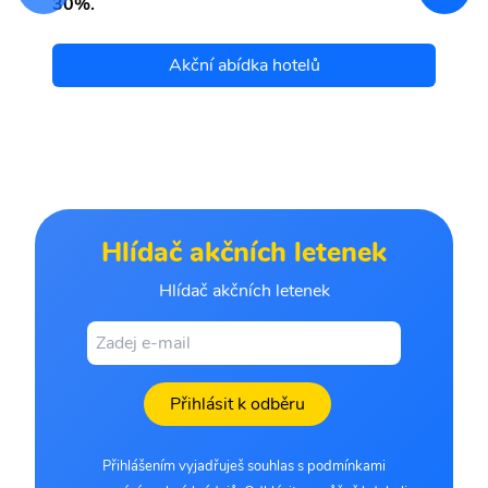
30%.
Akční abídka hotelů
Hlídač akčních letenek
Hlídač akčních letenek
Přihlásit k odběru
Přihlášením vyjadřuješ souhlas s podmínkami