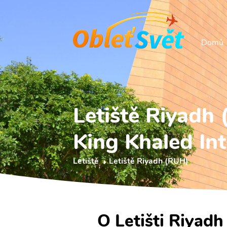
Domů
Letiště Riyadh
King Khaled Int
Letiště
Letiště Riyadh (RUH)
O Letišti Riyadh