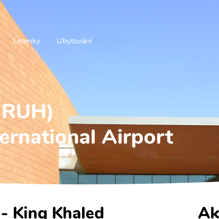
Letenky
Ubytování
 (RUH)
ernational Airport
 - King Khaled
Ak