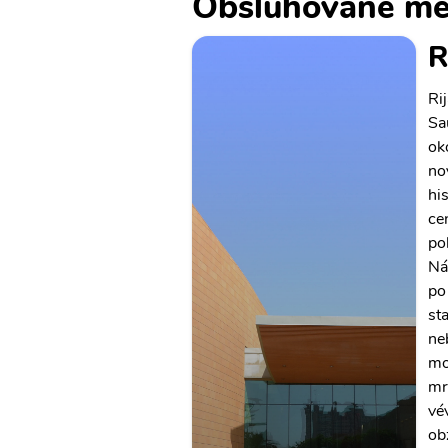
Obsluhované mě
R
Ri
Sa
ok
no
hi
ce
pol
Ná
po
st
ne
mo
mr
vé
ob