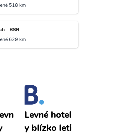
lené 518 km
ah - BSR
lené 629 km
levn
Riyadh levn
Levné hotel
y
é letenky
y blízko leti