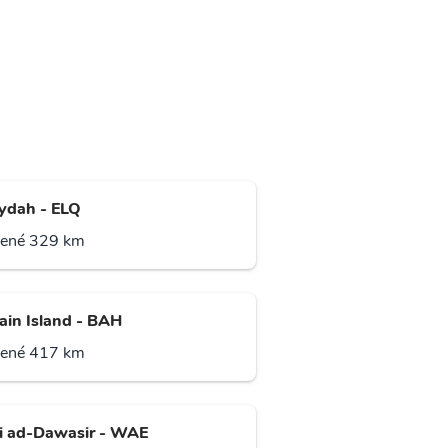
ydah - ELQ
lené 329 km
ain Island - BAH
lené 417 km
 ad-Dawasir - WAE