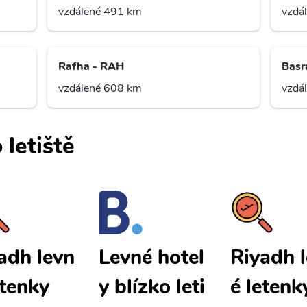
vzdálené 491 km
vzdá
Rafha - RAH
Basr
vzdálené 608 km
vzdá
 letiště
adh levn
Riyadh 
Levné hotel
etenky
é letenk
y blízko leti