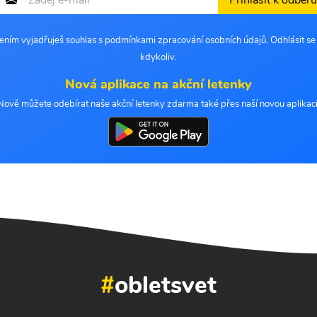
Přihlásit k odběru
šením vyjadřuješ souhlas s podmínkami zpracování osobních údajů. Odhlásit s
kdykoliv.
Nová aplikace na akční letenky
Nově můžete odebírat naše akční letenky zdarma také přes naší novou aplikaci
#
obletsvet