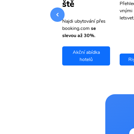
ště
Přehledná stránka s le
Přehle
vnými letenkami od ob
vnými 
letsvet.cz
letsvet
Najdi ubytování přes
booking.com
se
slevou až 30%.
Akční abídka
Riyadh letenky
hotelů
Ri