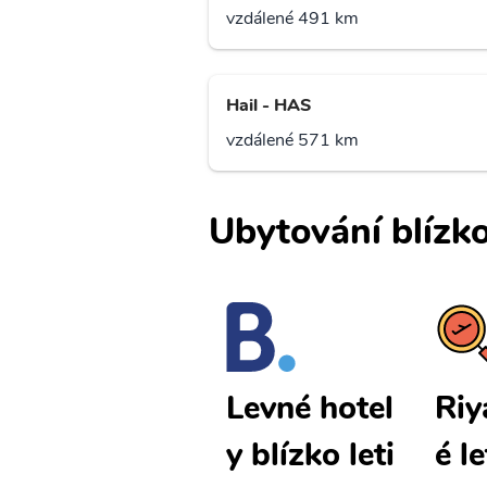
vzdálené 491 km
Hail - HAS
vzdálené 571 km
Ubytování blízko
Riyadh levn
Riy
Levné hotel
é letenky
é l
y blízko leti