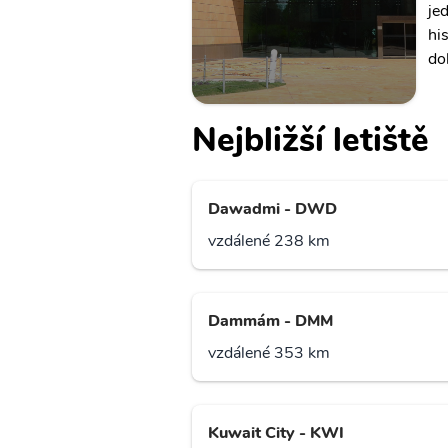
je
his
do
Nejbližší letiště
Dawadmi - DWD
vzdálené 238 km
Dammám - DMM
vzdálené 353 km
Kuwait City - KWI