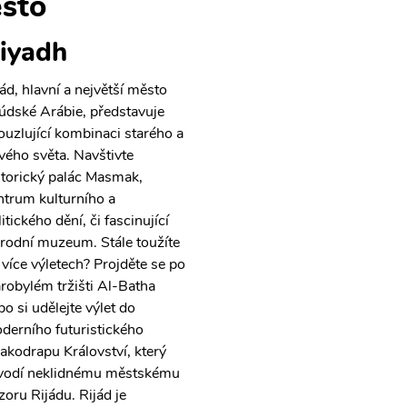
sto
iyadh
jád, hlavní a největší město
údské Arábie, představuje
ouzlující kombinaci starého a
vého světa. Navštivte
storický palác Masmak,
ntrum kulturního a
itického dění, či fascinující
rodní muzeum. Stále toužíte
 více výletech? Projděte se po
arobylém tržišti Al-Batha
bo si udělejte výlet do
derního futuristického
akodrapu Království, který
vodí neklidnému městskému
zoru Rijádu. Rijád je