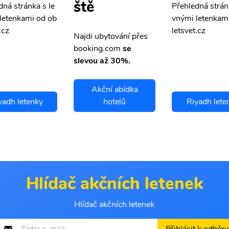
ště
dná stránka s le
Přehledná strán
letenkami od ob
vnými letenkam
.cz
letsvet.cz
Najdi ubytování přes
booking.com
se
slevou až 30%.
Akční abídka
yadh letenky
hotelů
Riyadh lete
Hlídač akčních letenek
Hlídač akčních letenek