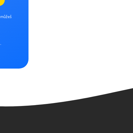
e můžeš
.