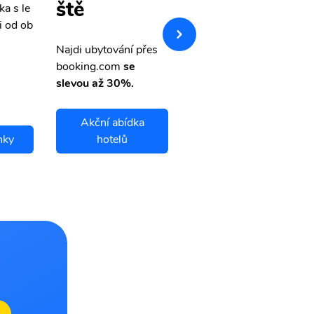
ště
ka s le
Přehledná stránka s le
i od ob
vnými letenkami od ob
letsvet.cz
Najdi ubytování přes
booking.com
se
slevou až 30%.
Akční abídka
nky
hotelů
Riyadh letenky