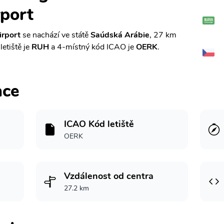
rport
irport
se nachází ve státě
Saúdská Arábie
, 27 km
letiště je
RUH
a 4-místný kód ICAO je
OERK
.
ace
ICAO Kód letiště
OERK
Vzdálenost od centra
27.2 km