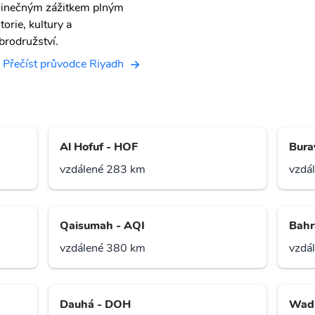
dinečným zážitkem plným
torie, kultury a
brodružství.
Přečíst průvodce Riyadh
Al Hofuf - HOF
Bura
vzdálené 283 km
vzdá
Qaisumah - AQI
Bahr
vzdálené 380 km
vzdá
Dauhá - DOH
Wadi