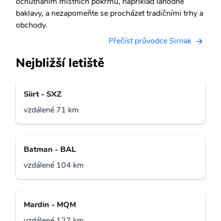
ochutnáním místních pokrmů, například lahodné
baklavy, a nezapomeňte se procházet tradičními trhy a
obchody.
Přečíst průvodce Sirnak
Nejbližší letiště
Siirt - SXZ
vzdálené 71 km
Batman - BAL
vzdálené 104 km
Mardin - MQM
vzdálené 127 km