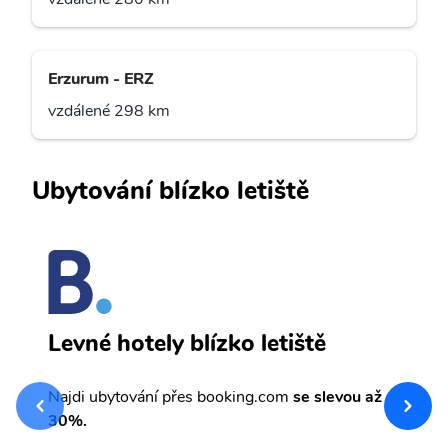
Erzurum - ERZ
vzdálené 298 km
Ubytování blízko letiště
S
Levné hotely blízko letiště
sv
Př
Najdi ubytování přes booking.com
se slevou až
et
30%.