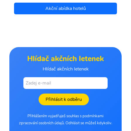
Akční abídka hotelů
Hlídač akčních letenek
Hlídač akčních letenek
Přihlásit k odběru
Přihlášením vyjadřuješ souhlas s podmínkami
zpracování osobních údajů. Odhlásit se můžeš kdykoliv.