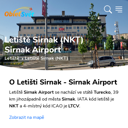
Letiště Sirnak (NKT)
Sirnak Airport
Letiště
Letiště Sirnak (NKT)
O Letišti Sirnak - Sirnak Airport
Letiště
Sirnak Airport
se nachází ve státě
Turecko
, 39
km jihozápadně od města
Sirnak
. IATA kód letiště je
NKT
a 4-místný kód ICAO je
LTCV
.
Zobrazit na mapě