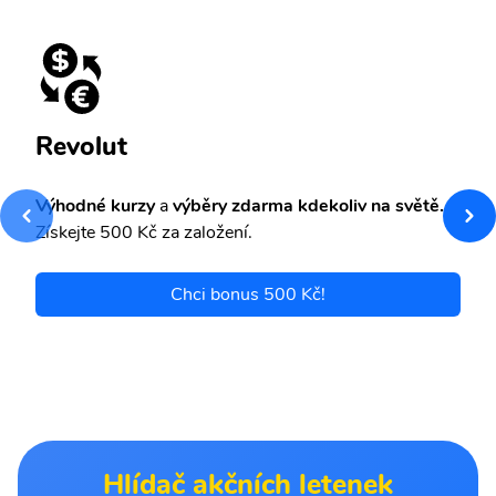
Revolut
Výhodné kurzy
a
výběry zdarma kdekoliv na světě.
Získejte 500 Kč za založení.
Chci bonus 500 Kč!
Hlídač akčních letenek