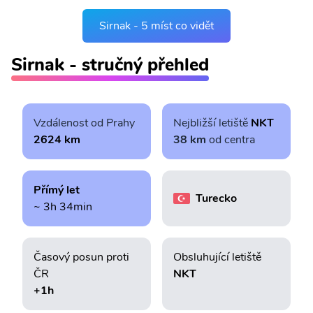
Sirnak - 5 míst co vidět
Sirnak - stručný přehled
Vzdálenost od Prahy
Nejbližší letiště
NKT
2624 km
38 km
od centra
Přímý let
Turecko
~ 3h 34min
Časový posun proti
Obsluhující letiště
ČR
NKT
+1h