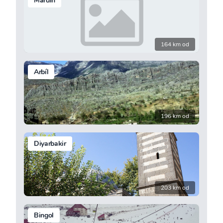
Mardin
164 km od
Arbíl
196 km od
Diyarbakir
203 km od
Bingol