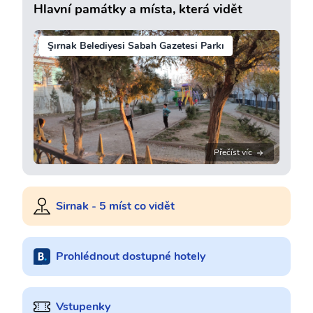
Hlavní památky a místa, která vidět
Şırnak Belediyesi Sabah Gazetesi Parkı
Přečíst víc
Sirnak - 5 míst co vidět
Prohlédnout dostupné hotely
Vstupenky