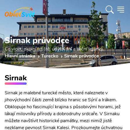
Sirnak průvodce
Co vidět, okolní letiště, ubytování a akční letenky.
Hlavní stránka
Turecko
Sirnak průvodce
Sirnak
Sirnak je malebné turecké město, které naleznete v
jihovýchodní části země blízko hranic se Sýrií a Irákem.
Obklopuje ho fascinující krajina s působivými horami, jež
lákají milovníky přírody a dobrodruhy srdcaře. V Sirnaku
můžete navštívit historické památky, mezi nimiž jistě
nezklame pevnost Sirnak Kalesi. Prozkoumejte úchvatnou