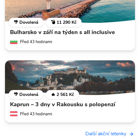
🌴 Dovolená
💣 11 290 Kč
Bulharsko v září na týden s all inclusive
Před 43 hodinami
🌴 Dovolená
🔥 2 561 Kč
Kaprun – 3 dny v Rakousku s polopenzí
Před 43 hodinami
Další akční letenky