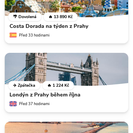
🌴 Dovolená
🔥 13 890 Kč
Costa Dorada na týden z Prahy
Před 33 hodinami
✈️ Zpátečka
🔥 1 224 Kč
Londýn z Prahy během října
Před 37 hodinami