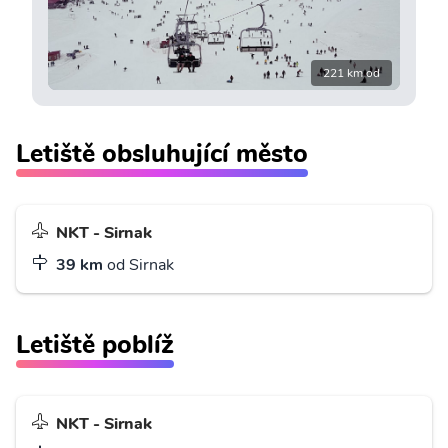
221 km od
Letiště obsluhující město
NKT - Sirnak
39 km
od Sirnak
Letiště poblíž
NKT - Sirnak