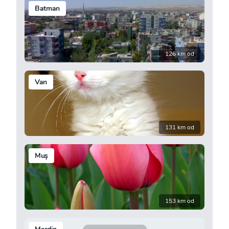
Batman
126 km od
Van
131 km od
Muş
153 km od