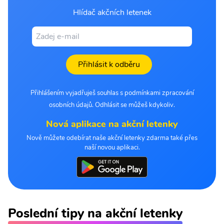
Hlídač akčních letenek
Přihlásit k odběru
Přihlášením vyjadřuješ souhlas s podmínkami zpracování
osobních údajů. Odhlásit se můžeš kdykoliv.
Nová aplikace na akční letenky
Nově můžete odebírat naše akční letenky zdarma také přes
naší novou aplikaci.
Poslední tipy na akční letenky