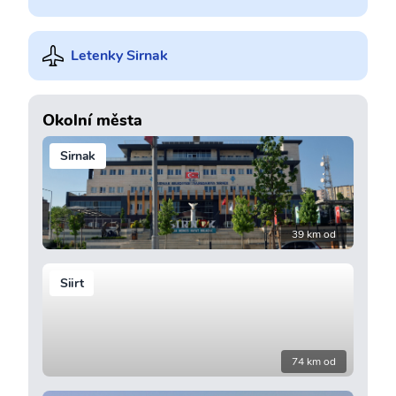
Letenky Sirnak
Okolní města
Sirnak
39 km od
Siirt
74 km od