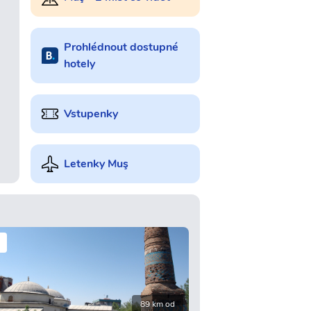
Prohlédnout dostupné
hotely
Vstupenky
Letenky Muş
89 km od