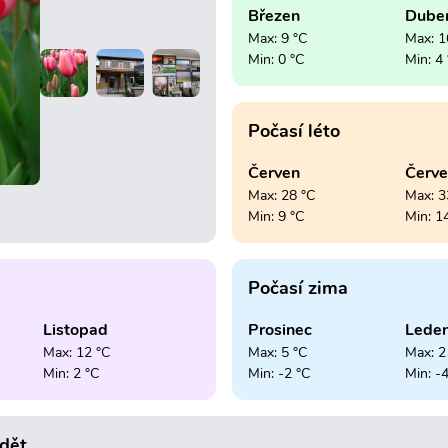
Březen
Dube
Max: 9 °C
Max: 1
Min: 0 °C
Min: 4
Počasí léto
Červen
Červ
Max: 28 °C
Max: 3
Min: 9 °C
Min: 1
Počasí zima
Listopad
Prosinec
Lede
Max: 12 °C
Max: 5 °C
Max: 2
Min: 2 °C
Min: -2 °C
Min: -
idět