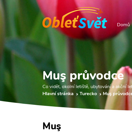
Domů
Muş průvodce
Co vidět, okolní letiště, ubytování a akční le
Hlavní stránka
Turecko
Muş průvodc
Muş