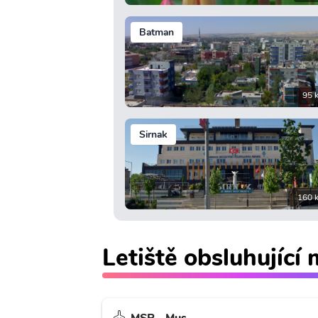
Batman
95 
Sirnak
160 
Letiště obsluhující
MSR - Muş