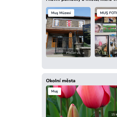
Muş Müzesi
MUŞ FOT
Přečíst víc
P
Okolní města
Muş
15 