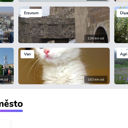
Erzurum
Diya
km od
139 km od
Van
Agri
km od
163 km od
 město