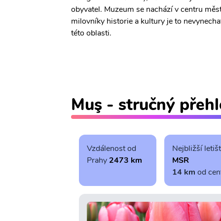
obyvatel. Muzeum se nachází v centru měst
milovníky historie a kultury je to nevynech
této oblasti.
Muş - stručný přeh
Vzdálenost od
Nejbližší letiš
Prahy
2473 km
MSR
14 km
od cen