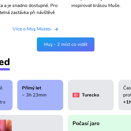
a a je snadno dostupné. Pro
inspirovat krásou Muše.
atelná zastávka při návštěvě
Více o Muş Müzesi
Muş - 2 míst co vidět
led
tě
Přímý let
Čas
~ 3h 23min
Turecko
pro
tra
+1
Počasí jaro