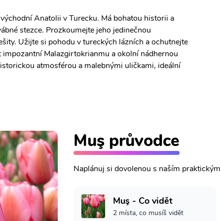
e východní Anatolii v Turecku. Má bohatou historii a
dvábné stezce. Prozkoumejte jeho jedinečnou
ešity. Užijte si pohodu v tureckých lázních a ochutnejte
ujít impozantní Malazgirtokrianmu a okolní nádhernou
historickou atmosférou a malebnými uličkami, ideální
Muş průvodce
Naplánuj si dovolenou s naším praktický
Muş - Co vidět
2 místa, co musíš vidět