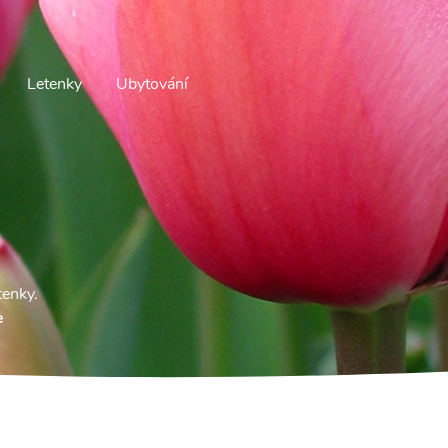
Letenky
Ubytování
tenky.
e