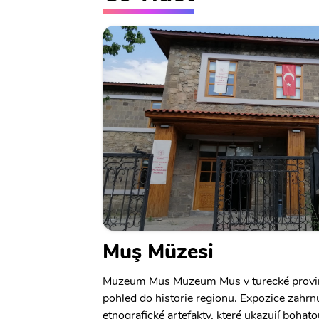
Muş Müzesi
Muzeum Mus Muzeum Mus v turecké provinci
pohled do historie regionu. Expozice zahrn
etnografické artefakty, které ukazují bohato