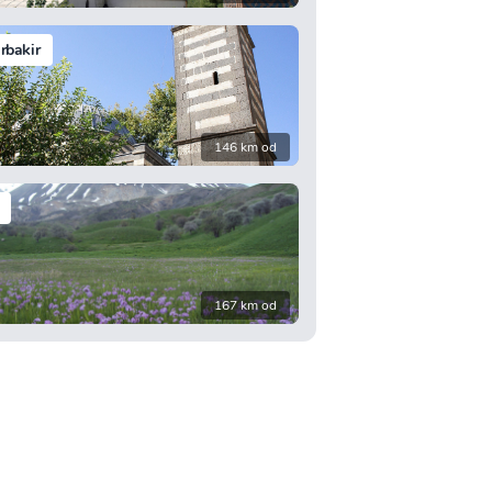
rbakir
146 km od
167 km od