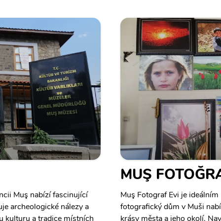
MUŞ FOTOĞRA
i Muş nabízí fascinující
Muş Fotograf Evi je ideálním
uje archeologické nálezy a
fotografický dům v Muši nabíz
u kulturu a tradice místních
krásy města a jeho okolí. Nav