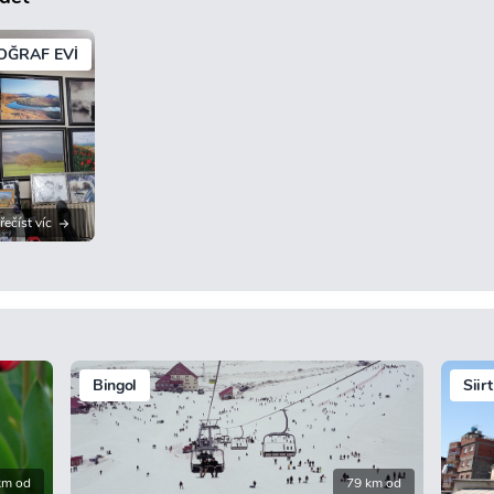
OĞRAF EVİ
řečíst víc
Bingol
Siirt
km od
79 km od