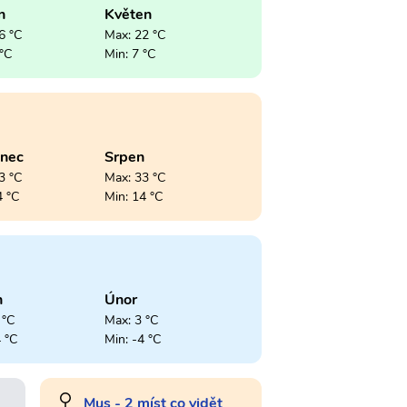
n
Květen
6 °C
Max: 22 °C
 °C
Min: 7 °C
enec
Srpen
3 °C
Max: 33 °C
4 °C
Min: 14 °C
n
Únor
 °C
Max: 3 °C
4 °C
Min: -4 °C
Muş - 2 míst co vidět