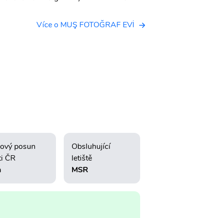
Více o MUŞ FOTOĞRAF EVİ
ový posun
Obsluhující
ti ČR
letiště
h
MSR