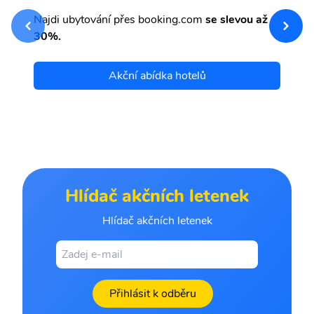
sv
Př
Najdi ubytování přes booking.com
se slevou až
et
30%.
Akční abídka hotelů
Hlídač akčních letenek
Hlídač akčních letenek
Přihlásit k odběru