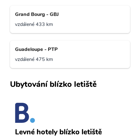
Grand Bourg - GBJ
vzdálené 433 km
Guadeloupe - PTP
vzdálené 475 km
Ubytování blízko letiště
S
Levné hotely blízko letiště