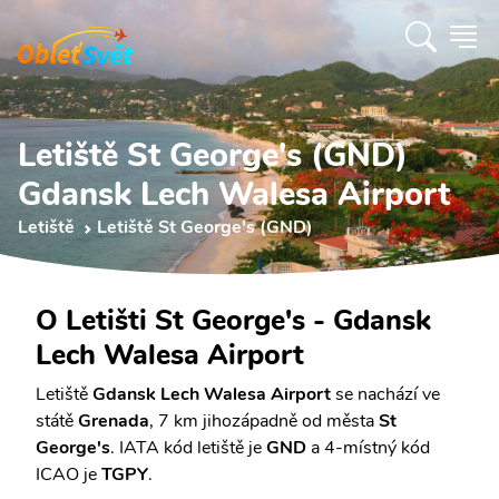
Letiště St George's (GND)
Gdansk Lech Walesa Airport
Letiště
Letiště St George's (GND)
O Letišti St George's - Gdansk
Lech Walesa Airport
Letiště
Gdansk Lech Walesa Airport
se nachází ve
státě
Grenada
, 7 km jihozápadně od města
St
George's
. IATA kód letiště je
GND
a 4-místný kód
ICAO je
TGPY
.