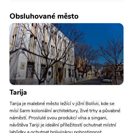
Obsluhované město
Tarija
Tarija je malebné město ležící v jižní Bolívii, kde se
mísí šarm koloniální architektury, živé trhy a půvabné
náměstí. Proslulé svou produkcí vína a singani,
návštěva Tariji je ideální příležitostí ochutnat místní
lahůdky a ochutnat bolivijskou pohostinnost.