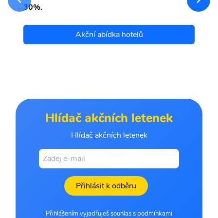
30%.
Akční abídka hotelů
Hlídač akčních letenek
Hlídač akčních letenek
Přihlásit k odběru
Přihlášením vyjadřuješ souhlas s podmínkami