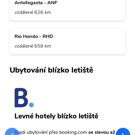
Antofagasta - ANF
vzdálené 626 km
Rio Hondo - RHD
vzdálené 658 km
Ubytování blízko letiště
T
Levné hotely blízko letiště
sv
Př
Najdi ubytování přes booking.com
se slevou až
et