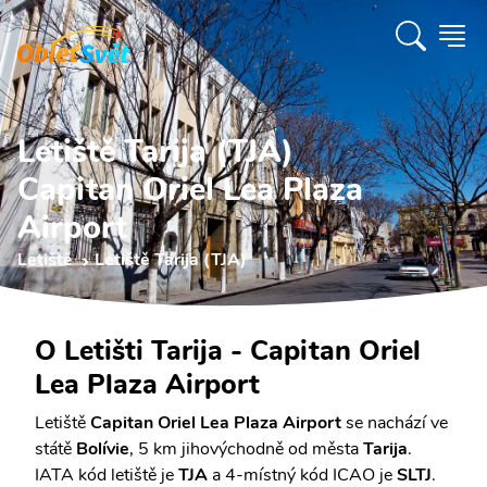
Letiště Tarija (TJA)
Capitan Oriel Lea Plaza
Airport
Letiště
Letiště Tarija (TJA)
O Letišti Tarija - Capitan Oriel
Lea Plaza Airport
Letiště
Capitan Oriel Lea Plaza Airport
se nachází ve
státě
Bolívie
, 5 km jihovýchodně od města
Tarija
.
IATA kód letiště je
TJA
a 4-místný kód ICAO je
SLTJ
.