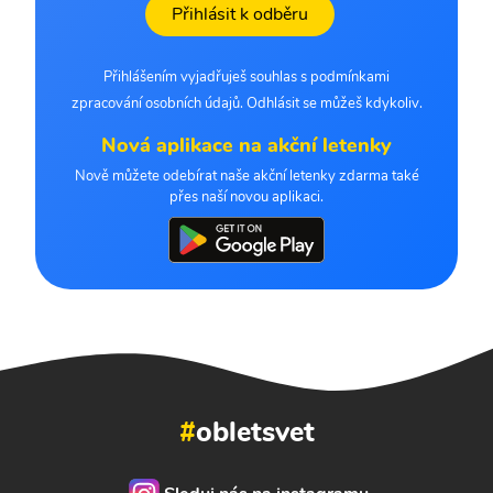
Přihlásit k odběru
Přihlášením vyjadřuješ souhlas s podmínkami
zpracování osobních údajů. Odhlásit se můžeš kdykoliv.
Nová aplikace na akční letenky
Nově můžete odebírat naše akční letenky zdarma také
přes naší novou aplikaci.
#
obletsvet