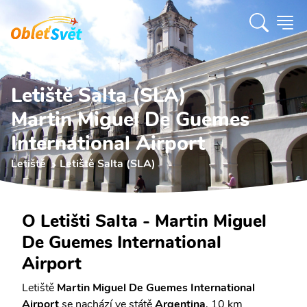
Letiště Salta (SLA)
Martin Miguel De Guemes
International Airport
Letiště
Letiště Salta (SLA)
O Letišti Salta - Martin Miguel
De Guemes International
Airport
Letiště
Martin Miguel De Guemes International
Airport
se nachází ve státě
Argentina
, 10 km