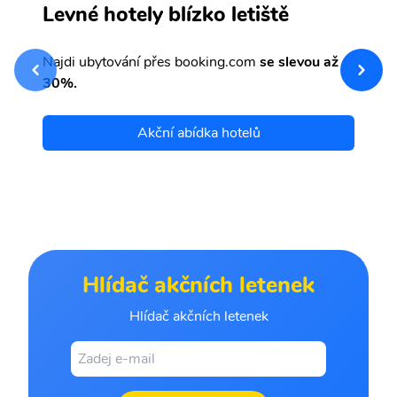
S
Levné hotely blízko letiště
sv
Př
Najdi ubytování přes booking.com
se slevou až
et
30%.
Akční abídka hotelů
Hlídač akčních letenek
Hlídač akčních letenek