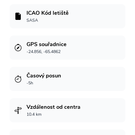
ICAO Kód letiště
SASA
GPS souřadnice
-24.856, -65.4862
Časový posun
-5h
Vzdálenost od centra
10.4 km