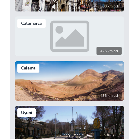
366 km od
Catamarca
425 km od
Calama
436 km od
Uyuni