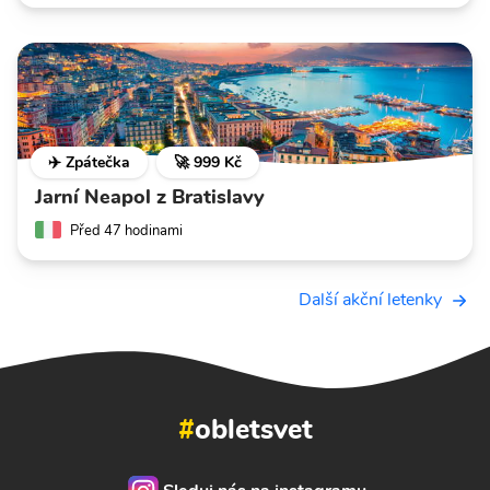
✈️ Zpátečka
🚀 999 Kč
Jarní Neapol z Bratislavy
Před 47 hodinami
Další akční letenky
#
obletsvet