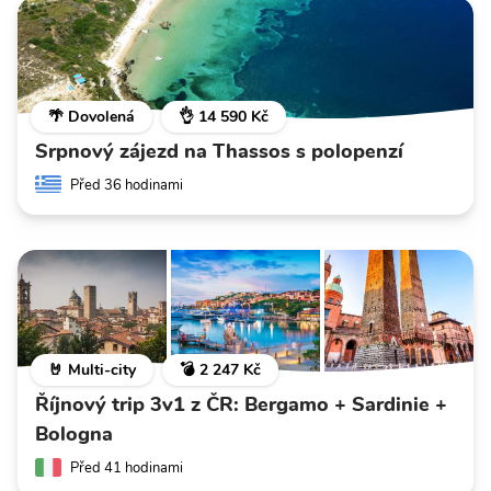
🌴 Dovolená
👌 14 590 Kč
Srpnový zájezd na Thassos s polopenzí
Před 36 hodinami
🤘 Multi-city
💣 2 247 Kč
Říjnový trip 3v1 z ČR: Bergamo + Sardinie +
Bologna
Před 41 hodinami