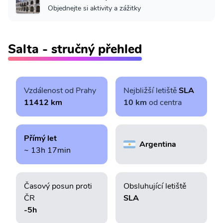
Objednejte si aktivity a zážitky
Salta - stručný přehled
Vzdálenost od Prahy
Nejbližší letiště
SLA
11412 km
10 km
od centra
Přímý let
Argentina
~ 13h 17min
Časový posun proti
Obsluhující letiště
ČR
SLA
-5h