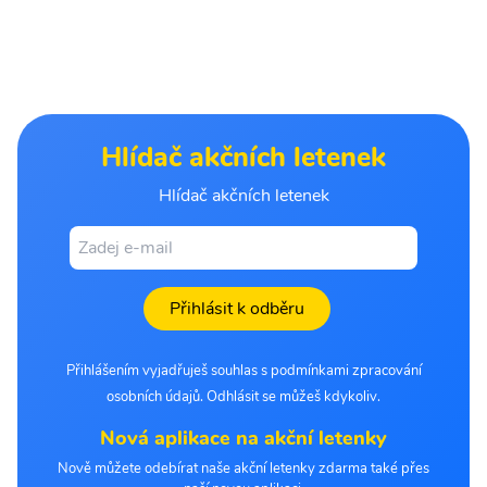
Hlídač akčních letenek
Hlídač akčních letenek
Přihlásit k odběru
Přihlášením vyjadřuješ souhlas s podmínkami zpracování
osobních údajů. Odhlásit se můžeš kdykoliv.
Nová aplikace na akční letenky
Nově můžete odebírat naše akční letenky zdarma také přes