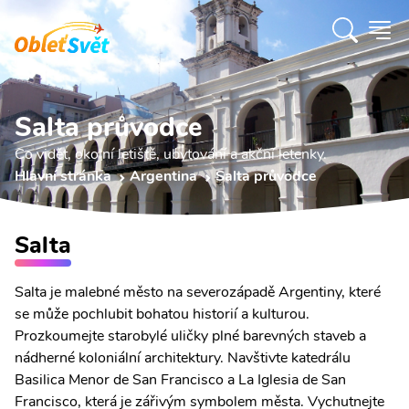
Salta průvodce
Co vidět, okolní letiště, ubytování a akční letenky.
Hlavní stránka
Argentina
Salta průvodce
Salta
Salta je malebné město na severozápadě Argentiny, které
se může pochlubit bohatou historií a kulturou.
Prozkoumejte starobylé uličky plné barevných staveb a
nádherné koloniální architektury. Navštivte katedrálu
Basilica Menor de San Francisco a La Iglesia de San
Francisco, která je zářivým symbolem města. Vychutnejte