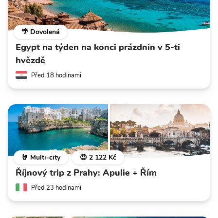
🌴 Dovolená
Egypt na týden na konci prázdnin v 5-ti
hvězdě
Před 18 hodinami
🤘 Multi-city
😍 2 122 Kč
Říjnový trip z Prahy: Apulie + Řím
Před 23 hodinami