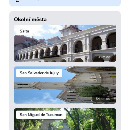
Okolní města
Salta
10 km od
San Salvador de Jujuy
54 km od
San Miguel de Tucuman