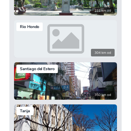
231 km od
Rio Hondo
304 km od
Santiago del Estero
350 km od
Tarija