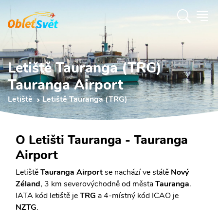
Letiště Tauranga (TRG)
Tauranga Airport
Letiště
Letiště Tauranga (TRG)
O Letišti Tauranga - Tauranga
Airport
Letiště
Tauranga Airport
se nachází ve státě
Nový
Zéland
, 3 km severovýchodně od města
Tauranga
.
IATA kód letiště je
TRG
a 4-místný kód ICAO je
NZTG
.