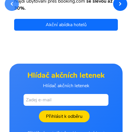
Najdi ubytování přes booking.com
se slevou až
et
30%.
Akční abídka hotelů
Hlídač akčních letenek
Hlídač akčních letenek
Přihlásit k odběru