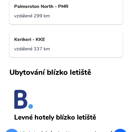
Palmerston North - PMR
vzdálené 299 km
Kerikeri - KKE
vzdálené 337 km
Ubytování blízko letiště
T
Levné hotely blízko letiště
sv
Př